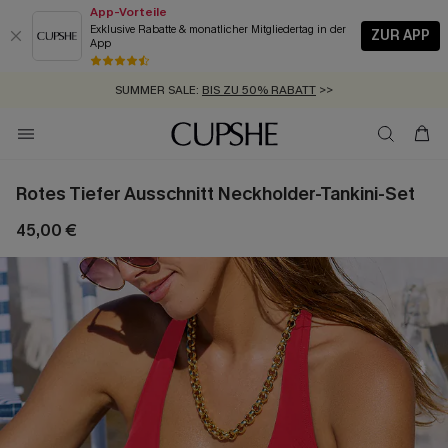
App-Vorteile
Exklusive Rabatte & monatlicher Mitgliedertag in der
ZUR APP
App
GRATIS MASSBAND MIT JEDEM SCHNELLVERSAND-ARTIKEL >>
SUMMER SALE:
BIS ZU 50% RABATT
>>
ZUM NEWSLETTER:
KOSTENLOSER VERSAND AB 89 €
BIS ZU -20% EXTRA ERHALTEN
>>
>>
Rotes Tiefer Ausschnitt Neckholder-Tankini-Set
45,00 €