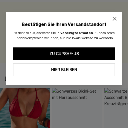
0.0
Bestätigen Sie Ihren Versandstandort
Seien Sie der Erste, der bewertet
Es sieht so aus, als wären Sie in
Vereinigte Staaten
.
Für das beste
300 Punkte für Ihre Bewertung!
Erlebnis empfehlen wir Ihnen, auf Ihre lokale Website zu wechseln.
BEWERTEN
ZU CUPSHE-US
HIER BLEIBEN
DAS KÖNNTE IHNEN AUCH GEFALLEN