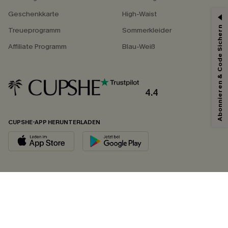
Geschenkkarte
High-Waist
Abonnieren & Code Sichern
Treueprogramm
Sommerkleider
Affiliate Programm
Blau-Weiß
4.4
CUPSHE-APP HERUNTERLADEN
FOLGEN SIE UNS AUF