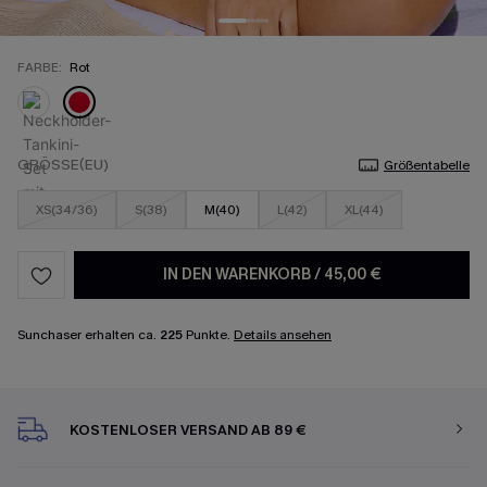
FARBE:
Rot
GRÖSSE(EU)
Größentabelle
XS(34/36)
S(38)
M(40)
L(42)
XL(44)
IN DEN WARENKORB
/
45,00 €
Sunchaser erhalten ca.
225
Punkte.
Details ansehen
KOSTENLOSER VERSAND AB 89 €