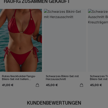
HÄUFIG ZUSAMMEN GEKAUFT
Rotes Neckholder-Tanga-
Schwarzes Bikini-Set mit
Schwarzes Ti
Bikini-Set mit tiefem
Herzausschnitt
Bikini-Set mi
Ausschnitt
41,00 €
45,00 €
45,00 €
KUNDENBEWERTUNGEN