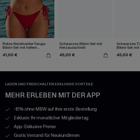
Rotes Neckholder-Tanga-
Schwarzes Bikini-Set mit
Schwarzes Ti
Bikini-Set mit tiefem
Herzausschnitt
Bikini-Set mi
Ausschnitt
41,00 €
45,00 €
45,00 €
LADEN UND FREISCHALTEN EXKLUSIVE VORTEILE
MEHR ERLEBEN MIT DER APP
-10% ohne MBW auf Ihre erste Bestellung
Exklusiv: Ihr monatlicher Mitgliedertag
App-Exklusive Preise
Gratis Versand für NeukundInnen