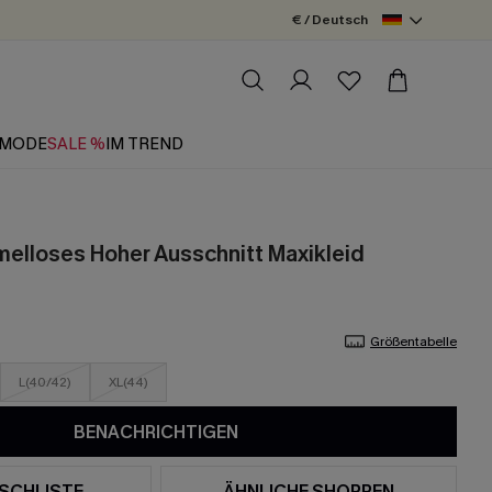
€ / Deutsch
MODE
SALE %
IM TREND
elloses Hoher Ausschnitt Maxikleid
Größentabelle
L(40/42)
XL(44)
BENACHRICHTIGEN
SCHLISTE
ÄHNLICHE SHOPPEN