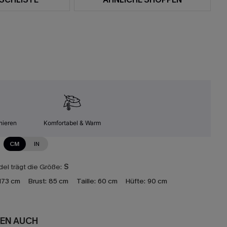
nieren
Komfortabel & Warm
CM
IN
el trägt die Größe:
S
173 cm
Brust:
85 cm
Taille:
60 cm
Hüfte:
90 cm
EN AUCH