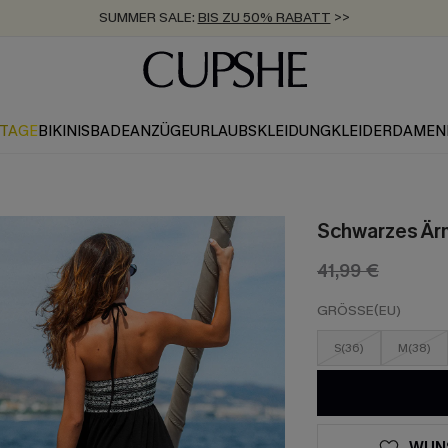
SUMMER SALE:
BIS ZU 50% RABATT
>>
ZUM NEWSLETTER:
KOSTENLOSER VERSAND AB 89 €
BIS ZU -20% EXTRA ERHALTEN
>>
>>
KTAGE
BIKINIS
BADEANZÜGE
URLAUBSKLEIDUNG
KLEIDER
DAMEN
Schwarzes Ärm
41,99 €
GRÖSSE(EU)
S(36)
M(38)
WUN