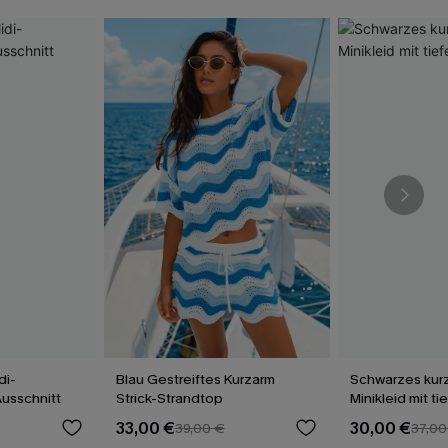
di-
Blau Gestreiftes Kurzarm
Schwarzes kur
Ausschnitt
Strick-Strandtop
Minikleid mit t
33,00 €
30,00 €
39,00 €
37,00