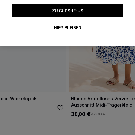
ZU CUPSHE-US
HIER BLEIBEN
id in Wickeloptik
Blaues Ärmelloses Verzierte
Ausschnitt Midi-Trägerkleid
38,00 €
47,00 €