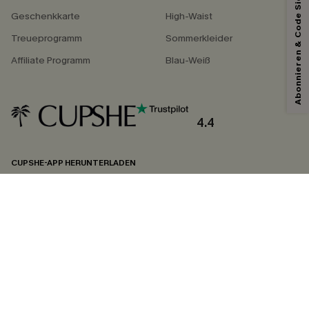
Abonnieren & Code Sichern
Geschenkkarte
High-Waist
Treueprogramm
Sommerkleider
Affiliate Programm
Blau-Weiß
4.4
CUPSHE-APP HERUNTERLADEN
FOLGEN SIE UNS AUF