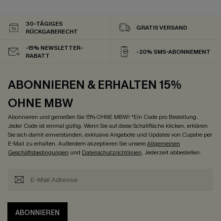
30-TÄGIGES
GRATIS VERSAND
RÜCKGABERECHT
-15% NEWSLETTER-
-20% SMS-ABONNEMENT
RABATT
ABONNIEREN & ERHALTEN 15%
OHNE MBW
Abonnieren und genießen Sie 15% OHNE MBW! *Ein Code pro Bestellung.
Jeder Code ist einmal gültig. Wenn Sie auf diese Schaltfläche klicken, erklären
Sie sich damit einverstanden, exklusive Angebote und Updates von Cupshe per
E-Mail zu erhalten. Außerdem akzeptieren Sie unsere
Allgemeinen
Geschäftsbedingungen
und
Datenschutzrichtlinien
. Jederzeit abbestellen.
ABONNIEREN