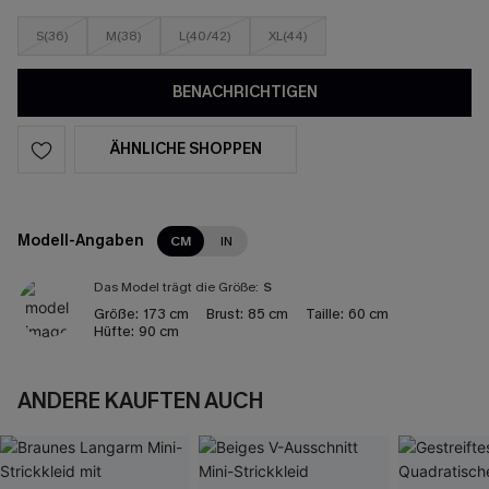
S(36)
M(38)
L(40/42)
XL(44)
BENACHRICHTIGEN
ÄHNLICHE SHOPPEN
Modell-Angaben
CM
IN
Das Model trägt die Größe:
S
Größe:
173 cm
Brust:
85 cm
Taille:
60 cm
Hüfte:
90 cm
ANDERE KAUFTEN AUCH