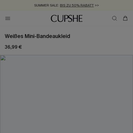
SUMMER SALE:
BIS ZU 50% RABATT
>>
ZUM NEWSLETTER:
KOSTENLOSER VERSAND AB 89 €
BIS ZU -20% EXTRA ERHALTEN
>>
>>
Weißes Mini-Bandeaukleid
36,99 €