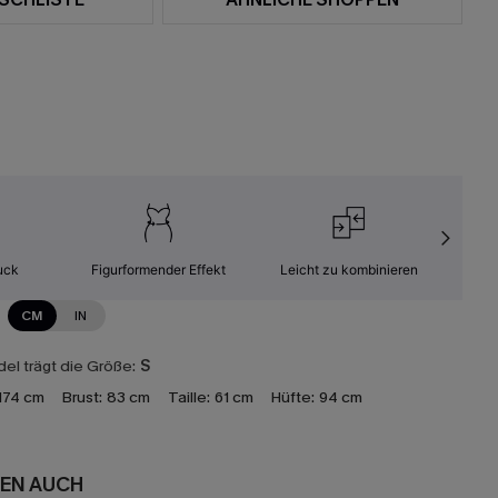
uck
Figurformender Effekt
Leicht zu kombinieren
Kom
CM
IN
el trägt die Größe:
S
174 cm
Brust:
83 cm
Taille:
61 cm
Hüfte:
94 cm
EN AUCH