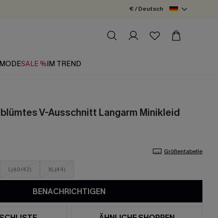
€ / Deutsch
MODE
SALE %
IM TREND
lümtes V-Ausschnitt Langarm Minikleid
Größentabelle
L(40/42)
XL(44)
BENACHRICHTIGEN
SCHLISTE
ÄHNLICHE SHOPPEN