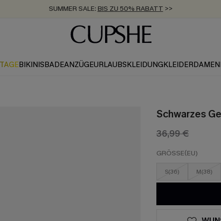
ZUM NEWSLETTER:
BIS ZU -20% EXTRA ERHALTEN
>>
KOSTENLOSER VERSAND AB 89 €
>>
KTAGE
BIKINIS
BADEANZÜGE
URLAUBSKLEIDUNG
KLEIDER
DAMEN
Schwarzes Geb
36,99 €
GRÖSSE(EU)
S(36)
M(38)
WUN