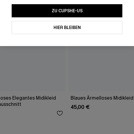
ZU CUPSHE-US
HIER BLEIBEN
oses Elegantes Midikleid
Blaues Ärmelloses Midikleid
ausschnitt
45,00 €