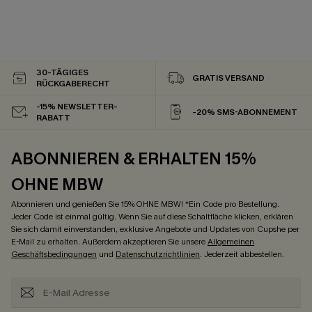
30-TÄGIGES
GRATIS VERSAND
RÜCKGABERECHT
-15% NEWSLETTER-
-20% SMS-ABONNEMENT
RABATT
ABONNIEREN & ERHALTEN 15%
OHNE MBW
Abonnieren und genießen Sie 15% OHNE MBW! *Ein Code pro Bestellung.
Jeder Code ist einmal gültig. Wenn Sie auf diese Schaltfläche klicken, erklären
Sie sich damit einverstanden, exklusive Angebote und Updates von Cupshe per
E-Mail zu erhalten. Außerdem akzeptieren Sie unsere
Allgemeinen
Geschäftsbedingungen
und
Datenschutzrichtlinien
. Jederzeit abbestellen.