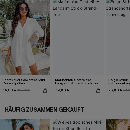
Seersucker Gewebtes Mini
Marineblau Gestreiftes
Beige Strick-
Cover-Up-Kleid
Langarm Strick-Strand-Top
mit Tunnelzu
36,00 €
39,00 €
26,00 €
40,00 €
33,
HÄUFIG ZUSAMMEN GEKAUFT