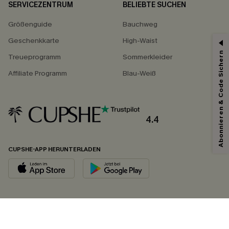
SERVICEZENTRUM
BELIEBTE SUCHEN
Größenguide
Bauchweg
Geschenkkarte
High-Waist
Abonnieren & Code Sichern
Treueprogramm
Sommerkleider
Affiliate Programm
Blau-Weiß
4.4
CUPSHE-APP HERUNTERLADEN
FOLGEN SIE UNS AUF