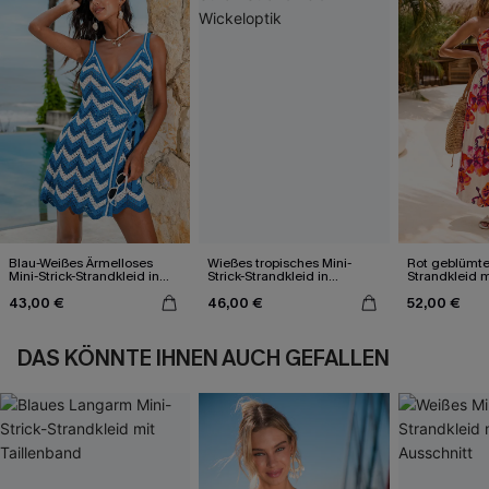
Blau-Weißes Ärmelloses
Wießes tropisches Mini-
Rot geblümte
Mini-Strick-Strandkleid in
Strick-Strandkleid in
Strandkleid 
Wickeloptik
Wickeloptik
Ausschnitt
43,00 €
46,00 €
52,00 €
DAS KÖNNTE IHNEN AUCH GEFALLEN