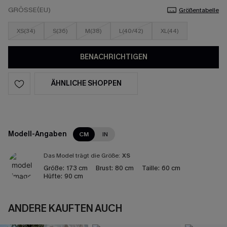
GRÖSSE(EU)
Größentabelle
XS(34)
S(36)
M(38)
L(40/42)
XL(44)
BENACHRICHTIGEN
ÄHNLICHE SHOPPEN
Modell-Angaben
CM
IN
Das Model trägt die Größe:
XS
Größe:
173 cm
Brust:
80 cm
Taille:
60 cm
Hüfte:
90 cm
ANDERE KAUFTEN AUCH