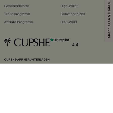
Abonnieren & Code Sichern
Geschenkkarte
High-Waist
Treueprogramm
Sommerkleider
Affiliate Programm
Blau-Weiß
4.4
CUPSHE-APP HERUNTERLADEN
FOLGEN SIE UNS AUF