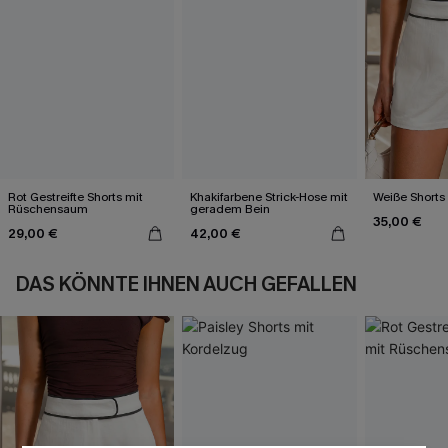
Rot Gestreifte Shorts mit
Khakifarbene Strick-Hose mit
Weiße Shorts
Rüschensaum
geradem Bein
35,00 €
29,00 €
42,00 €
DAS KÖNNTE IHNEN AUCH GEFALLEN