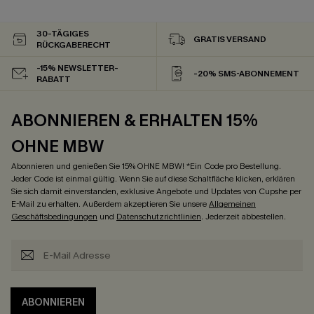
30-TÄGIGES
GRATIS VERSAND
RÜCKGABERECHT
-15% NEWSLETTER-
-20% SMS-ABONNEMENT
RABATT
ABONNIEREN & ERHALTEN 15%
OHNE MBW
Abonnieren und genießen Sie 15% OHNE MBW! *Ein Code pro Bestellung.
Jeder Code ist einmal gültig. Wenn Sie auf diese Schaltfläche klicken, erklären
Sie sich damit einverstanden, exklusive Angebote und Updates von Cupshe per
E-Mail zu erhalten. Außerdem akzeptieren Sie unsere
Allgemeinen
Geschäftsbedingungen
und
Datenschutzrichtlinien
. Jederzeit abbestellen.
ABONNIEREN