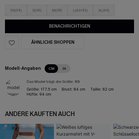
XS(34)
S(36)
M(38)
L(40/42)
XL(44)
BENACHRICHTIGEN
ÄHNLICHE SHOPPEN
Modell-Angaben
CM
IN
Das Model trägt die Größe:
XS
Größe:
177.5 cm
Brust:
84 cm
Taille:
62 cm
Hüfte:
94 cm
ANDERE KAUFTEN AUCH