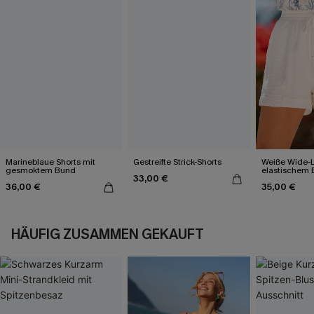
Marineblaue Shorts mit
Gestreifte Strick-Shorts
Weiße Wide-L
gesmoktem Bund
elastischem
33,00 €
36,00 €
35,00 €
HÄUFIG ZUSAMMEN GEKAUFT