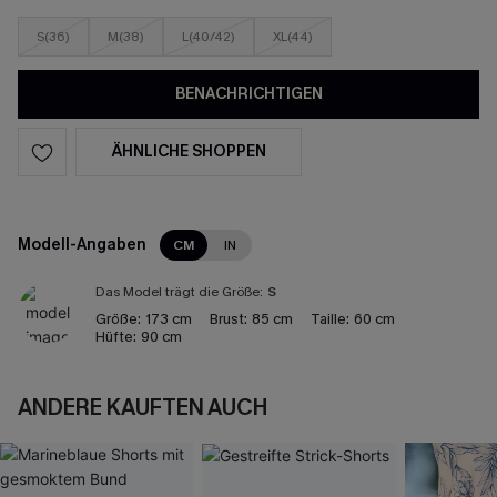
S(36)
M(38)
L(40/42)
XL(44)
BENACHRICHTIGEN
ÄHNLICHE SHOPPEN
Modell-Angaben
CM
IN
Das Model trägt die Größe:
S
Größe:
173 cm
Brust:
85 cm
Taille:
60 cm
Hüfte:
90 cm
ANDERE KAUFTEN AUCH