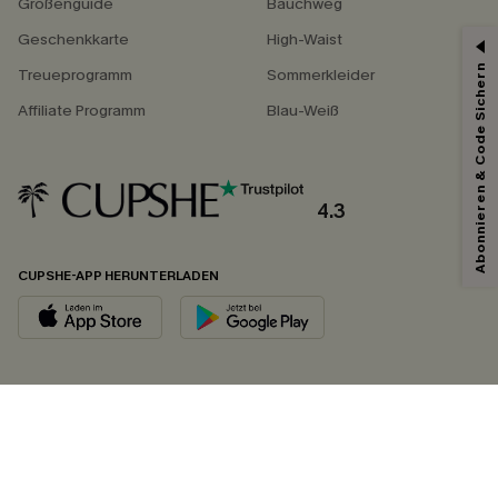
Größenguide
Bauchweg
Geschenkkarte
High-Waist
Abonnieren & Code Sichern
Treueprogramm
Sommerkleider
Affiliate Programm
Blau-Weiß
4.3
CUPSHE-APP HERUNTERLADEN
FOLGEN SIE UNS AUF