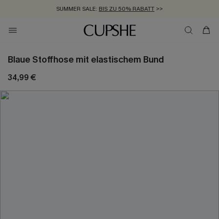
SUMMER SALE:
BIS ZU 50% RABATT
>>
ZUM NEWSLETTER:
KOSTENLOSER VERSAND AB 89 €
BIS ZU -20% EXTRA ERHALTEN
>>
>>
Blaue Stoffhose mit elastischem Bund
34,99 €