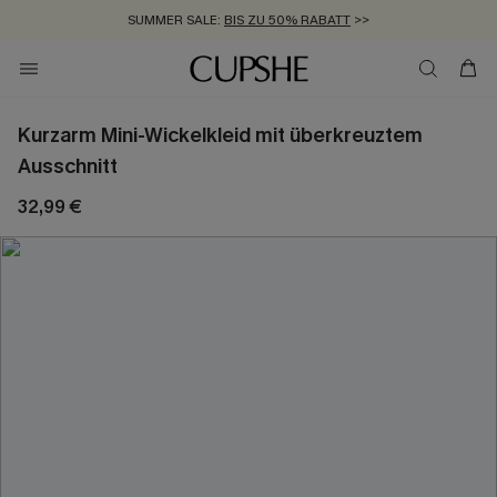
SUMMER SALE:
BIS ZU 50% RABATT
>>
ZUM NEWSLETTER:
KOSTENLOSER VERSAND AB 89 €
BIS ZU -20% EXTRA ERHALTEN
>>
>>
Kurzarm Mini-Wickelkleid mit überkreuztem
Ausschnitt
32,99 €