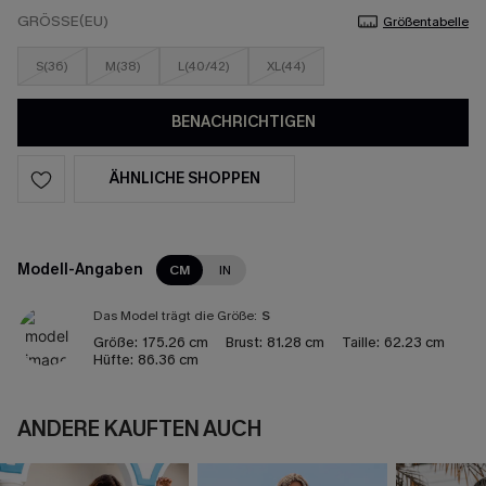
GRÖSSE(EU)
Größentabelle
S(36)
M(38)
L(40/42)
XL(44)
BENACHRICHTIGEN
ÄHNLICHE SHOPPEN
Modell-Angaben
CM
IN
Das Model trägt die Größe:
S
Größe:
175.26 cm
Brust:
81.28 cm
Taille:
62.23 cm
Hüfte:
86.36 cm
ANDERE KAUFTEN AUCH