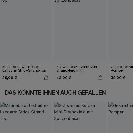
Marineblau Gestreiftes
Schwarzes Kurzarm Mini-
Gestreifter Ä
Langarm Strick-Strand-Top
Strandkleid mit
Romper
Spitzenbesaz
39,00 €
43,00 €
39,00 €
DAS KÖNNTE IHNEN AUCH GEFALLEN