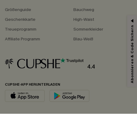
Größenguide
Bauchweg
Geschenkkarte
High-Waist
Abonnieren & Code Sichern
Treueprogramm
Sommerkleider
Affiliate Programm
Blau-Weiß
4.4
CUPSHE-APP HERUNTERLADEN
FOLGEN SIE UNS AUF