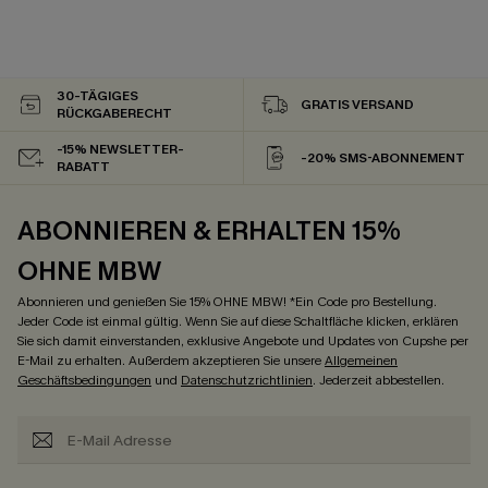
30-TÄGIGES
GRATIS VERSAND
RÜCKGABERECHT
-15% NEWSLETTER-
-20% SMS-ABONNEMENT
RABATT
ABONNIEREN & ERHALTEN 15%
OHNE MBW
Abonnieren und genießen Sie 15% OHNE MBW! *Ein Code pro Bestellung.
Jeder Code ist einmal gültig. Wenn Sie auf diese Schaltfläche klicken, erklären
Sie sich damit einverstanden, exklusive Angebote und Updates von Cupshe per
E-Mail zu erhalten. Außerdem akzeptieren Sie unsere
Allgemeinen
Geschäftsbedingungen
und
Datenschutzrichtlinien
. Jederzeit abbestellen.