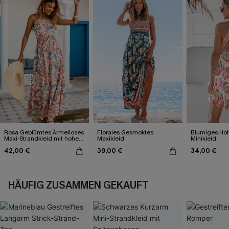
Rosa Geblümtes Ärmelloses
Florales Gesmoktes
Blumiges Hoh
Maxi-Strandkleid mit hohem
Maxikleid
Minikleid
Ausschnitt
42,00 €
39,00 €
34,00 €
HÄUFIG ZUSAMMEN GEKAUFT