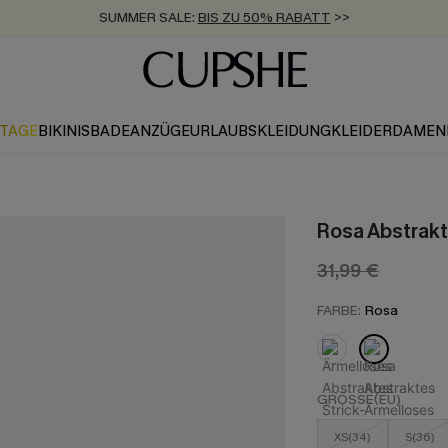
SUMMER SALE:
BIS ZU 50% RABATT
>>
ZUM NEWSLETTER:
KOSTENLOSER VERSAND AB 89 €
BIS ZU -20% EXTRA ERHALTEN
>>
>>
KTAGE
BIKINIS
BADEANZÜGE
URLAUBSKLEIDUNG
KLEIDER
DAMEN
Rosa Abstrakt
31,99 €
FARBE:
Rosa
GRÖSSE(EU)
XS(34)
S(36)