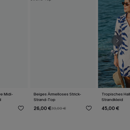
e Midi-
Beiges Ärmelloses Strick-
Tropisches Hal
d
Strand-Top
Strandkleid
26,00 €
45,00 €
33,00 €