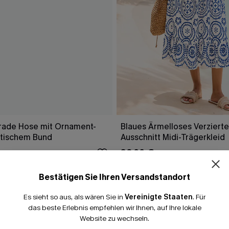
rade Hose mit Ornament-
Blaues Ärmelloses Verzierte
stischem Bund
Ausschnitt Midi-Trägerkleid
38,00 €
47,00 €
Bestätigen Sie Ihren Versandstandort
Es sieht so aus, als wären Sie in
Vereinigte Staaten
.
Für
FALLEN
das beste Erlebnis empfehlen wir Ihnen, auf Ihre lokale
Website zu wechseln.