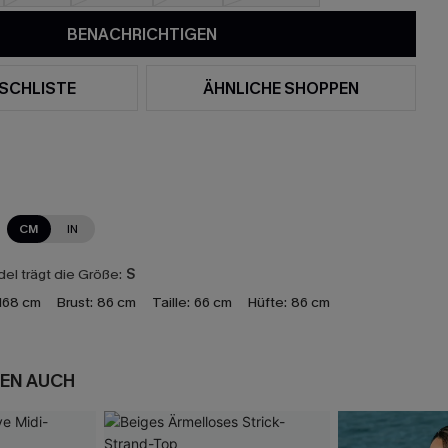
BENACHRICHTIGEN
SCHLISTE
ÄHNLICHE SHOPPEN
CM
IN
el trägt die Größe:
S
168 cm
Brust:
86 cm
Taille:
66 cm
Hüfte:
86 cm
EN AUCH