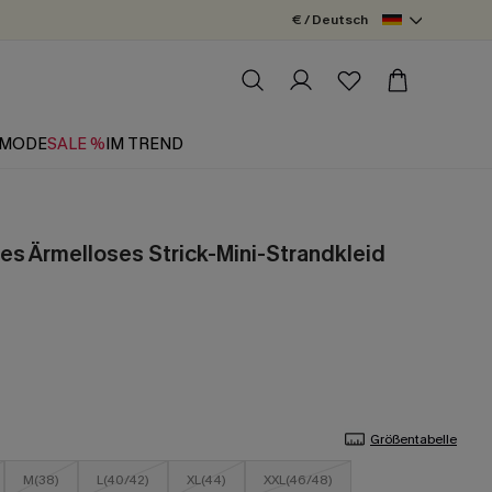
€ / Deutsch
MODE
SALE %
IM TREND
es Ärmelloses Strick-Mini-Strandkleid
Größentabelle
M(38)
L(40/42)
XL(44)
XXL(46/48)