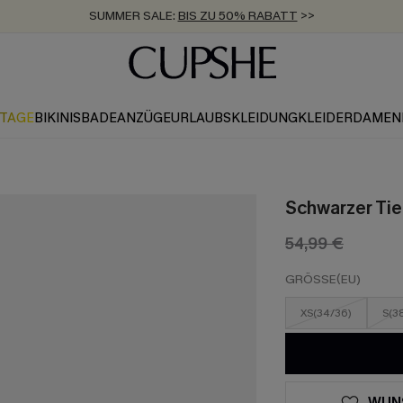
ZUM NEWSLETTER:
BIS ZU -20% EXTRA ERHALTEN
>>
KOSTENLOSER VERSAND AB 89 €
>>
KTAGE
BIKINIS
BADEANZÜGE
URLAUBSKLEIDUNG
KLEIDER
DAMEN
Schwarzer Tie
54,99 €
GRÖSSE(EU)
XS(34/36)
S(3
WUN