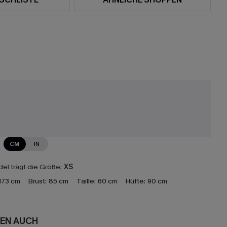
r
CM
IN
el trägt die Größe:
XS
173 cm
Brust:
85 cm
Taille:
60 cm
Hüfte:
90 cm
EN AUCH