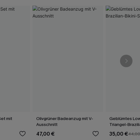
et mit
Olivgrüner Badeanzug mit V-
Geblümtes Low
Ausschnitt
Triangel-Brazil
47,00 €
35,00 €
44,0