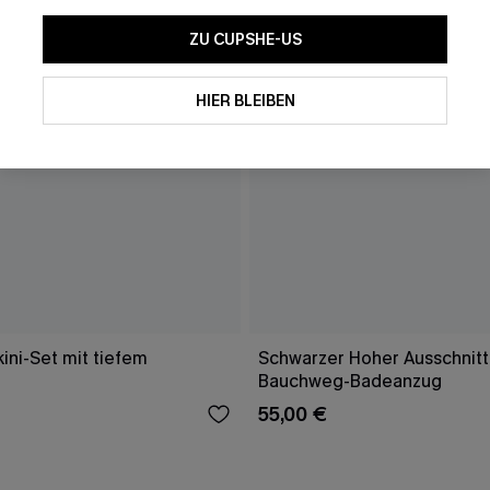
ZU CUPSHE-US
HIER BLEIBEN
ini-Set mit tiefem
Schwarzer Hoher Ausschnitt
Bauchweg-Badeanzug
55,00 €