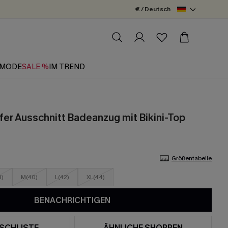
€ / Deutsch
MODE
SALE %
IM TREND
fer Ausschnitt Badeanzug mit Bikini-Top
Größentabelle
8)
M(40)
L(42)
XL(44)
BENACHRICHTIGEN
SCHLISTE
ÄHNLICHE SHOPPEN