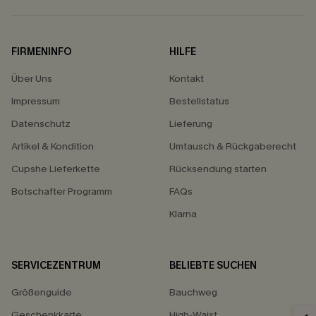
FIRMENINFO
HILFE
Über Uns
Kontakt
Impressum
Bestellstatus
Datenschutz
Lieferung
Artikel & Kondition
Umtausch & Rückgaberecht
Cupshe Lieferkette
Rücksendung starten
Botschafter Programm
FAQs
Klarna
SERVICEZENTRUM
BELIEBTE SUCHEN
Größenguide
Bauchweg
Geschenkkarte
High-Waist