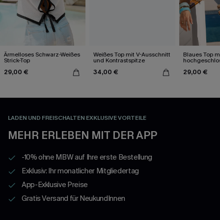
Ärmelloses Schwarz-Weißes
Weißes Top mit V-Ausschnitt
Blaues Top m
Strick-Top
und Kontrastspitze
hochgeschl
Ausschnitt
29,00 €
34,00 €
29,00 €
LADEN UND FREISCHALTEN EXKLUSIVE VORTEILE
MEHR ERLEBEN MIT DER APP
-10% ohne MBW auf Ihre erste Bestellung
Exklusiv: Ihr monatlicher Mitgliedertag
App-Exklusive Preise
Gratis Versand für NeukundInnen