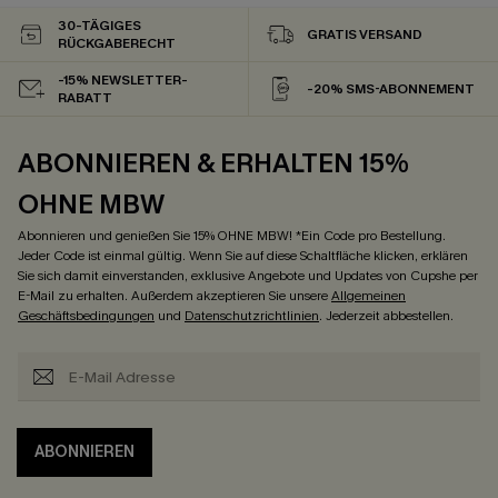
30-TÄGIGES
GRATIS VERSAND
RÜCKGABERECHT
-15% NEWSLETTER-
-20% SMS-ABONNEMENT
RABATT
ABONNIEREN & ERHALTEN 15%
OHNE MBW
Abonnieren und genießen Sie 15% OHNE MBW! *Ein Code pro Bestellung.
Jeder Code ist einmal gültig. Wenn Sie auf diese Schaltfläche klicken, erklären
Sie sich damit einverstanden, exklusive Angebote und Updates von Cupshe per
E-Mail zu erhalten. Außerdem akzeptieren Sie unsere
Allgemeinen
Geschäftsbedingungen
und
Datenschutzrichtlinien
. Jederzeit abbestellen.
ABONNIEREN