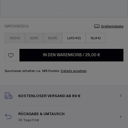
GRÖSSE(EU)
Größentabelle
XS(34)
S(36)
M(38)
L(40/42)
XL(44)
IN DEN WARENKORB
/
29,00 €
Sunchaser erhalten ca.
145
Punkte.
Details ansehen
KOSTENLOSER VERSAND AB 89 €
RÜCKGABE & UMTAUSCH
30 Tage Frist