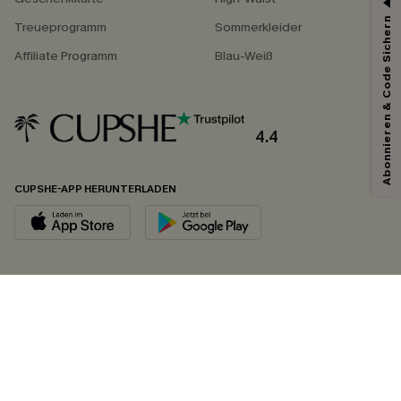
Abonnieren & Code Sichern
Treueprogramm
Sommerkleider
Affiliate Programm
Blau-Weiß
4.4
CUPSHE-APP HERUNTERLADEN
FOLGEN SIE UNS AUF