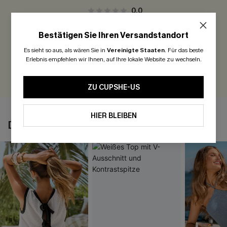
0.0
Bestätigen Sie Ihren Versandstandort
Seien Sie der Erste, der bewertet
Es sieht so aus, als wären Sie in
Vereinigte Staaten
.
Für das beste
300 Punkte für Ihre Bewertung!
Erlebnis empfehlen wir Ihnen, auf Ihre lokale Website zu wechseln.
BEWERTEN
ZU CUPSHE-US
HIER BLEIBEN
DAS KÖNNTE IHNEN AUCH GEFALLEN