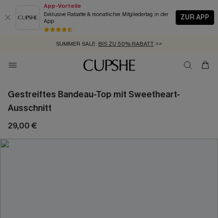
App-Vorteile
Exklusive Rabatte & monatlicher Mitgliedertag in der
ZUR APP
App
GRATIS MASSBAND MIT JEDEM SCHNELLVERSAND-ARTIKEL >>
SUMMER SALE:
BIS ZU 50% RABATT
>>
ZUM NEWSLETTER:
KOSTENLOSER VERSAND AB 89 €
BIS ZU -20% EXTRA ERHALTEN
>>
>>
Gestreiftes Bandeau-Top mit Sweetheart-
Ausschnitt
29,00 €