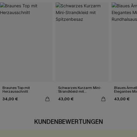
Braunes Top mit
Schwarzes Kurzarm Mini-
Blaues Ärmel
Herzausschnitt
Strandkleid mit
Elegantes Mid
Spitzenbesaz
Rundhalsauss
34,00 €
43,00 €
43,00 €
KUNDENBEWERTUNGEN