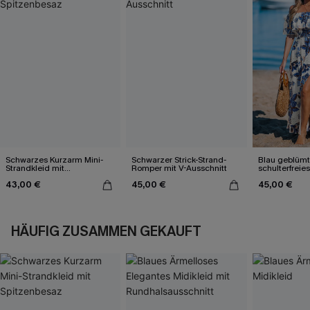
Schwarzes Kurzarm Mini-
Schwarzer Strick-Strand-
Blau geblüm
Strandkleid mit
Romper mit V-Ausschnitt
schulterfreie
Spitzenbesaz
Seitenschlitz
43,00 €
45,00 €
45,00 €
HÄUFIG ZUSAMMEN GEKAUFT