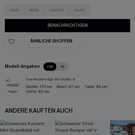
S(36)
M(38)
L(40/42)
XL(44)
BENACHRICHTIGEN
ÄHNLICHE SHOPPEN
Modell-Angaben
CM
IN
Das Model trägt die Größe:
S
Größe:
173 cm
Brust:
87 cm
Taille:
66 cm
Hüfte:
82 cm
ANDERE KAUFTEN AUCH