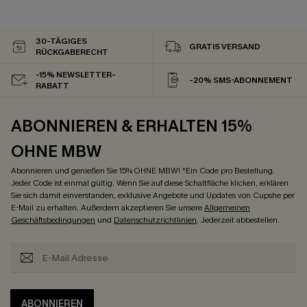
30-TÄGIGES
GRATIS VERSAND
RÜCKGABERECHT
-15% NEWSLETTER-
-20% SMS-ABONNEMENT
RABATT
ABONNIEREN & ERHALTEN 15%
OHNE MBW
Abonnieren und genießen Sie 15% OHNE MBW! *Ein Code pro Bestellung.
Jeder Code ist einmal gültig. Wenn Sie auf diese Schaltfläche klicken, erklären
Sie sich damit einverstanden, exklusive Angebote und Updates von Cupshe per
E-Mail zu erhalten. Außerdem akzeptieren Sie unsere
Allgemeinen
Geschäftsbedingungen
und
Datenschutzrichtlinien
. Jederzeit abbestellen.
ABONNIEREN