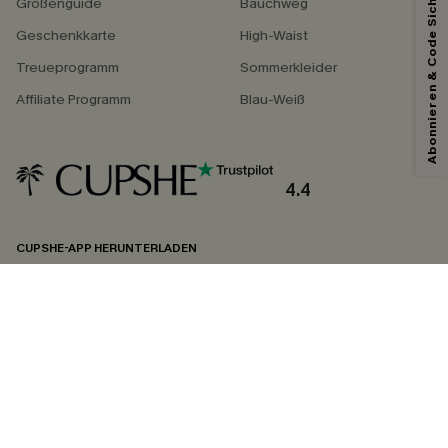
Abonnieren & Code Sichern
Größenguide
Bauchweg
Geschenkkarte
High-Waist
Treueprogramm
Sommerkleider
Affiliate Programm
Blau-Weiß
4.4
CUPSHE-APP HERUNTERLADEN
FOLGEN SIE UNS AUF