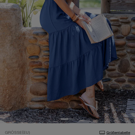
GRÖSSE(EU)
Größentabelle