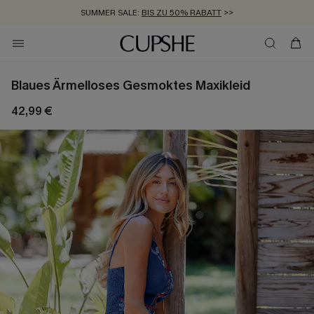
SUMMER SALE:
BIS ZU 50% RABATT
>>
ZUM NEWSLETTER:
KOSTENLOSER VERSAND AB 89 €
BIS ZU -20% EXTRA ERHALTEN
>>
>>
Blaues Ärmelloses Gesmoktes Maxikleid
42,99 €