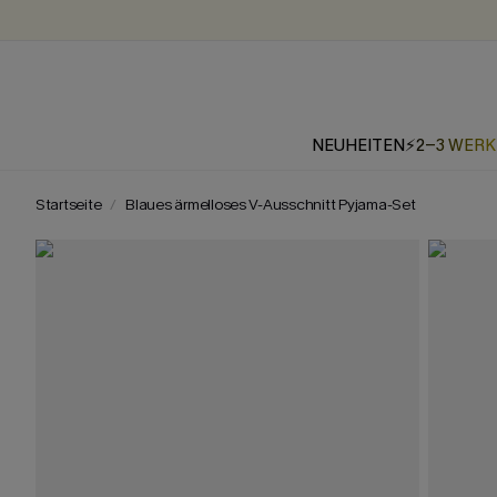
NEUHEITEN
⚡2-3 WER
Startseite
Blaues ärmelloses V-Ausschnitt Pyjama-Set