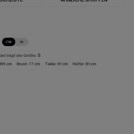
CM
IN
el trägt die Größe:
S
165 cm
Brust:
77 cm
Taille:
61 cm
Hüfte:
81 cm