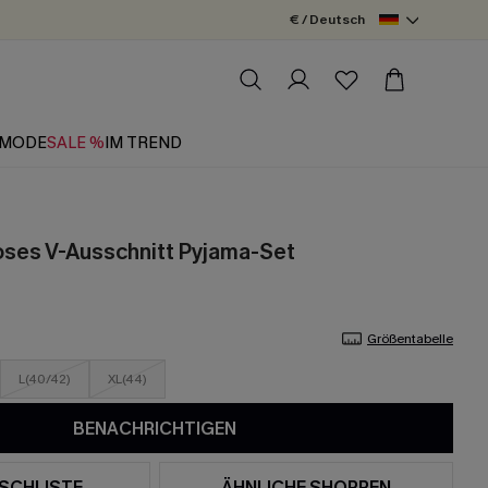
€ / Deutsch
MODE
SALE %
IM TREND
oses V-Ausschnitt Pyjama-Set
Größentabelle
L(40/42)
XL(44)
BENACHRICHTIGEN
SCHLISTE
ÄHNLICHE SHOPPEN