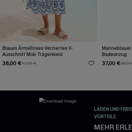
Blaues Ärmelloses Verziertes V-
Marineblauer
Ausschnitt Midi-Trägerkleid
Badeanzug
38,00 €
37,00 €
47,00 €
46,00
LADEN UND FREI
VORTEILE
MEHR ERLE