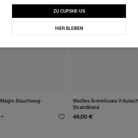
ZU CUPSHE-US
HIER BLEIBEN
 Magic-Bauchweg-
Weißes Ärmelloses V-Aussch
Strandkleid
46,00 €
 €