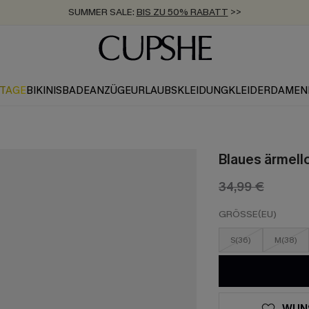
SUMMER SALE:
BIS ZU 50% RABATT
>>
ZUM NEWSLETTER:
KOSTENLOSER VERSAND AB 89 €
BIS ZU -20% EXTRA ERHALTEN
>>
>>
KTAGE
BIKINIS
BADEANZÜGE
URLAUBSKLEIDUNG
KLEIDER
DAMEN
Blaues ärmell
34,99 €
GRÖSSE(EU)
S(36)
M(38)
WUN