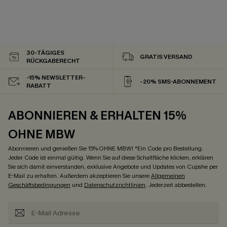
30-TÄGIGES
GRATIS VERSAND
RÜCKGABERECHT
-15% NEWSLETTER-
-20% SMS-ABONNEMENT
RABATT
ABONNIEREN & ERHALTEN 15%
OHNE MBW
Abonnieren und genießen Sie 15% OHNE MBW! *Ein Code pro Bestellung.
Jeder Code ist einmal gültig. Wenn Sie auf diese Schaltfläche klicken, erklären
Sie sich damit einverstanden, exklusive Angebote und Updates von Cupshe per
E-Mail zu erhalten. Außerdem akzeptieren Sie unsere
Allgemeinen
Geschäftsbedingungen
und
Datenschutzrichtlinien
. Jederzeit abbestellen.