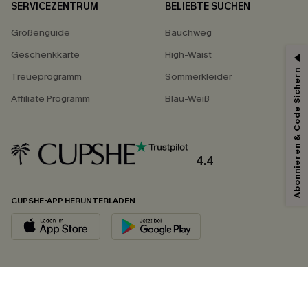
SERVICEZENTRUM
BELIEBTE SUCHEN
Größenguide
Bauchweg
Geschenkkarte
High-Waist
Abonnieren & Code Sichern
Treueprogramm
Sommerkleider
Affiliate Programm
Blau-Weiß
4.4
CUPSHE-APP HERUNTERLADEN
FOLGEN SIE UNS AUF