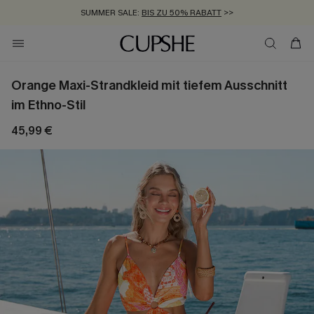
SUMMER SALE:
BIS ZU 50% RABATT
>>
ZUM NEWSLETTER:
KOSTENLOSER VERSAND AB 89 €
BIS ZU -20% EXTRA ERHALTEN
>>
>>
Orange Maxi-Strandkleid mit tiefem Ausschnitt
im Ethno-Stil
45,99 €