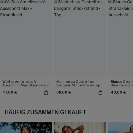
Weißes Ärmelloses V-
Marineblau Gestreiftes
Blaues Gesmo
Ausschnitt Maxi-Strandkleid
Langarm Strick-Strand-Top
Strandkleid m
47,00 €
39,00 €
48,00 €
HÄUFIG ZUSAMMEN GEKAUFT