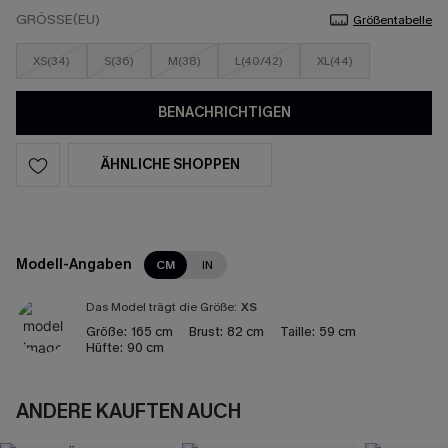
GRÖSSE(EU)
Größentabelle
XS(34)
S(36)
M(38)
L(40/42)
XL(44)
BENACHRICHTIGEN
ÄHNLICHE SHOPPEN
Modell-Angaben
CM
IN
Das Model trägt die Größe:
XS
Größe:
165 cm
Brust:
82 cm
Taille:
59 cm
Hüfte:
90 cm
ANDERE KAUFTEN AUCH