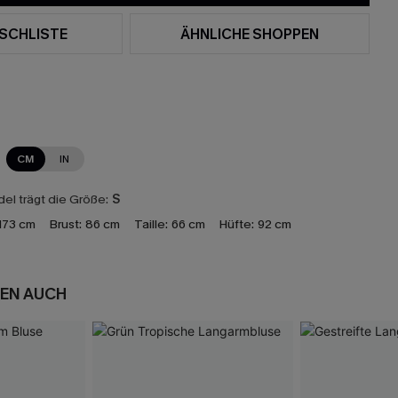
SCHLISTE
ÄHNLICHE SHOPPEN
CM
IN
el trägt die Größe:
S
173 cm
Brust:
86 cm
Taille:
66 cm
Hüfte:
92 cm
EN AUCH