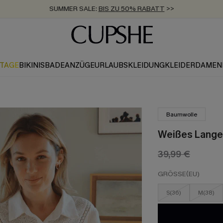
SUMMER SALE:
BIS ZU 50% RABATT
>>
ZUM NEWSLETTER:
KOSTENLOSER VERSAND AB 89 €
BIS ZU -20% EXTRA ERHALTEN
>>
>>
KTAGE
BIKINIS
BADEANZÜGE
URLAUBSKLEIDUNG
KLEIDER
DAMEN
Baumwolle
Weißes Lange 
39,99 €
GRÖSSE(EU)
S(36)
M(38)