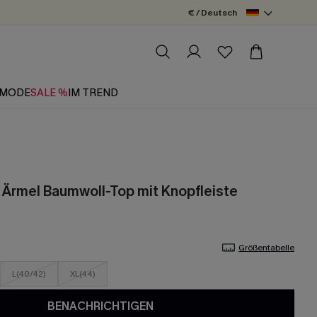
€ / Deutsch
MODE
SALE %
IM TREND
Ärmel Baumwoll-Top mit Knopfleiste
Größentabelle
L(40/42)
XL(44)
BENACHRICHTIGEN