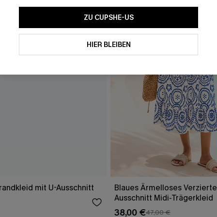
ZU CUPSHE-US
HIER BLEIBEN
randkleid mit U-Ausschnitt
Blaues Ärmelloses Verzierte
Ausschnitt Midi-Trägerkleid
38,00 €
47,00 €