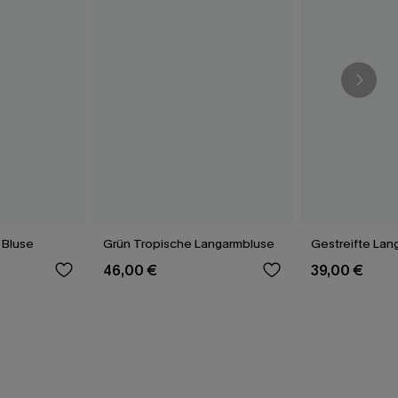
 Bluse
Grün Tropische Langarmbluse
Gestreifte Lan
46,00 €
39,00 €