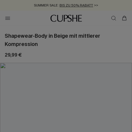
SUMMER SALE:
BIS ZU 50% RABATT
>>
ZUM NEWSLETTER:
KOSTENLOSER VERSAND AB 89 €
BIS ZU -20% EXTRA ERHALTEN
>>
>>
Shapewear-Body in Beige mit mittlerer
Kompression
29,99 €