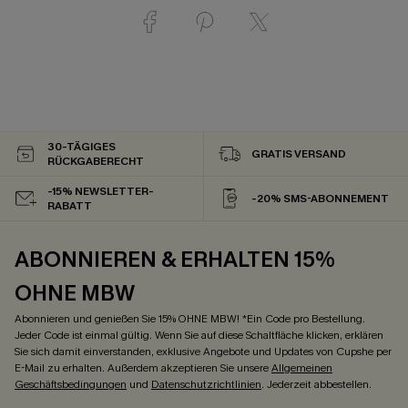
30-TÄGIGES
GRATIS VERSAND
RÜCKGABERECHT
-15% NEWSLETTER-
-20% SMS-ABONNEMENT
RABATT
ABONNIEREN & ERHALTEN 15%
OHNE MBW
Abonnieren und genießen Sie 15% OHNE MBW! *Ein Code pro Bestellung.
Jeder Code ist einmal gültig. Wenn Sie auf diese Schaltfläche klicken, erklären
Sie sich damit einverstanden, exklusive Angebote und Updates von Cupshe per
E-Mail zu erhalten. Außerdem akzeptieren Sie unsere
Allgemeinen
Geschäftsbedingungen
und
Datenschutzrichtlinien
. Jederzeit abbestellen.