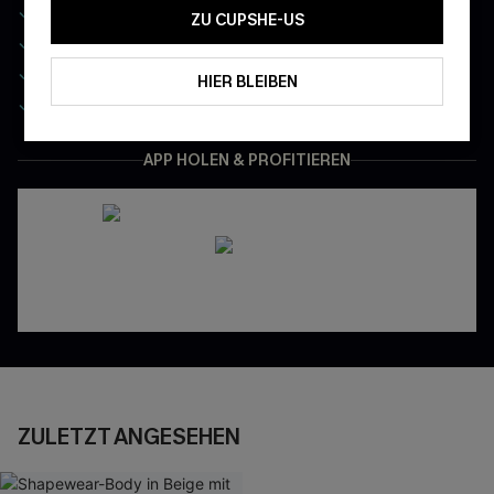
-10% ohne MBW auf Ihre erste Bestellung
ZU CUPSHE-US
Exklusiv: Ihr monatlicher Mitgliedertag
App-Exklusive Preise
HIER BLEIBEN
Gratis Versand für NeukundInnen
APP HOLEN & PROFITIEREN
ZULETZT ANGESEHEN