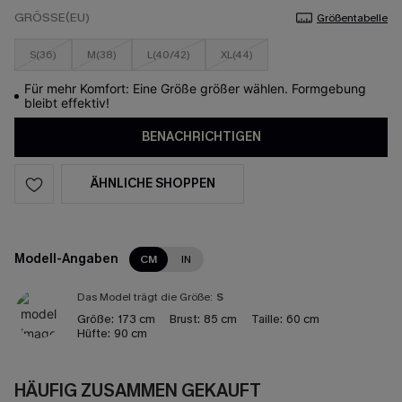
GRÖSSE(EU)
Größentabelle
S(36)
M(38)
L(40/42)
XL(44)
Für mehr Komfort: Eine Größe größer wählen. Formgebung
bleibt effektiv!
BENACHRICHTIGEN
ÄHNLICHE SHOPPEN
Modell-Angaben
CM
IN
Das Model trägt die Größe:
S
Größe:
173 cm
Brust:
85 cm
Taille:
60 cm
Hüfte:
90 cm
HÄUFIG ZUSAMMEN GEKAUFT