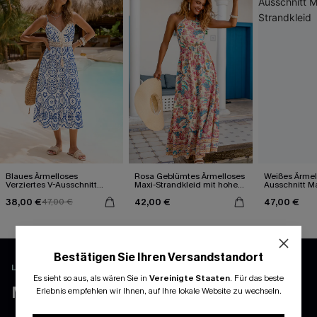
Blaues Ärmelloses
Rosa Geblümtes Ärmelloses
Weißes Ärmel
Verziertes V-Ausschnitt
Maxi-Strandkleid mit hohem
Ausschnitt Ma
Midi-Trägerkleid
Ausschnitt
38,00 €
42,00 €
47,00 €
47,00 €
Bestätigen Sie Ihren Versandstandort
LADEN UND FREISCHALTEN EXKLUSIVE VORTEILE
Es sieht so aus, als wären Sie in
Vereinigte Staaten
.
Für das beste
MEHR ERLEBEN MIT DER APP
Erlebnis empfehlen wir Ihnen, auf Ihre lokale Website zu wechseln.