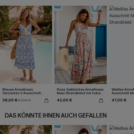
Blaues Ärmelloses
Rosa Geblümtes Ärmelloses
Weißes Ärmel
Verziertes V-Ausschnitt
Maxi-Strandkleid mit hohem
Ausschnitt Ma
Midi-Trägerkleid
Ausschnitt
38,00 €
42,00 €
47,00 €
47,00 €
DAS KÖNNTE IHNEN AUCH GEFALLEN