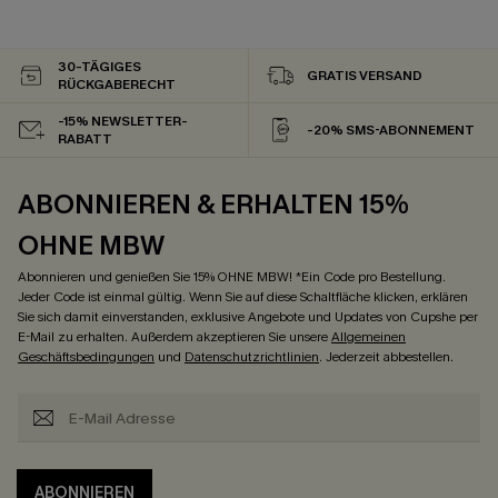
30-TÄGIGES
GRATIS VERSAND
RÜCKGABERECHT
-15% NEWSLETTER-
-20% SMS-ABONNEMENT
RABATT
ABONNIEREN & ERHALTEN 15%
OHNE MBW
Abonnieren und genießen Sie 15% OHNE MBW! *Ein Code pro Bestellung.
Jeder Code ist einmal gültig. Wenn Sie auf diese Schaltfläche klicken, erklären
Sie sich damit einverstanden, exklusive Angebote und Updates von Cupshe per
E-Mail zu erhalten. Außerdem akzeptieren Sie unsere
Allgemeinen
Geschäftsbedingungen
und
Datenschutzrichtlinien
. Jederzeit abbestellen.
ABONNIEREN