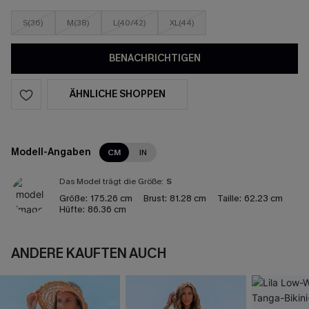
S(36)
M(38)
L(40/42)
XL(44)
BENACHRICHTIGEN
ÄHNLICHE SHOPPEN
Modell-Angaben
CM
IN
Das Model trägt die Größe:
S
Größe:
175.26 cm
Brust:
81.28 cm
Taille:
62.23 cm
Hüfte:
86.36 cm
ANDERE KAUFTEN AUCH