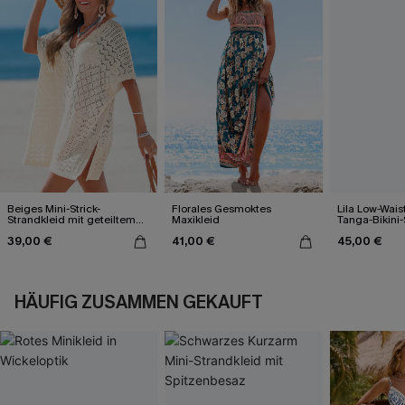
Beiges Mini-Strick-
Florales Gesmoktes
Lila Low-Wais
Strandkleid mit geteiltem
Maxikleid
Tanga-Bikini-
Saum
39,00 €
41,00 €
45,00 €
HÄUFIG ZUSAMMEN GEKAUFT