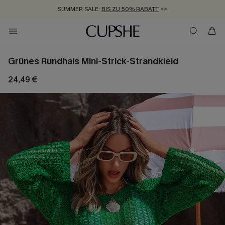
SUMMER SALE:
BIS ZU 50% RABATT
>>
ZUM NEWSLETTER:
KOSTENLOSER VERSAND AB 89 €
BIS ZU -20% EXTRA ERHALTEN
>>
>>
Grünes Rundhals Mini-Strick-Strandkleid
24,49 €