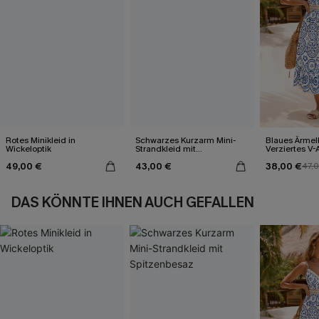
Rotes Minikleid in
Schwarzes Kurzarm Mini-
Blaues Ärmel
Wickeloptik
Strandkleid mit
Verziertes V-
Spitzenbesaz
Midi-Trägerkl
49,00 €
43,00 €
38,00 €
47,
DAS KÖNNTE IHNEN AUCH GEFALLEN