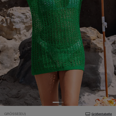
GRÖSSE(EU)
Größentabelle