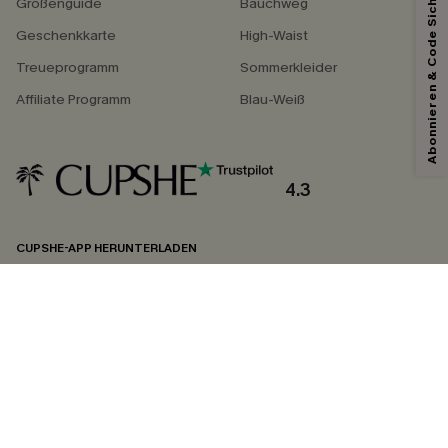
Abonnieren & Code Sichern
Größenguide
Bauchweg
Geschenkkarte
High-Waist
Treueprogramm
Sommerkleider
Affiliate Programm
Blau-Weiß
4.3
CUPSHE-APP HERUNTERLADEN
FOLGEN SIE UNS AUF