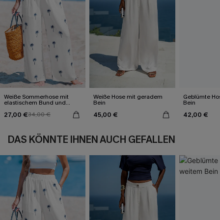
Weiße Sommerhose mit
Weiße Hose mit geradem
Geblümte Ho
elastischem Bund und
Bein
Bein
Taschen
27,00 €
45,00 €
42,00 €
34,00 €
DAS KÖNNTE IHNEN AUCH GEFALLEN