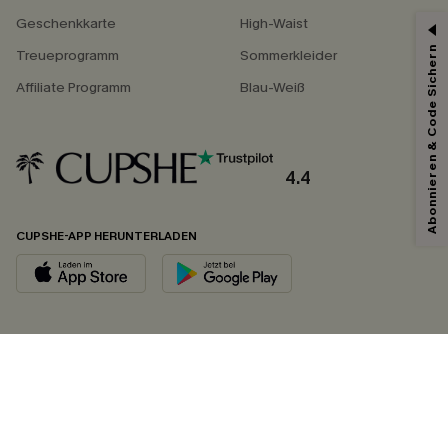
Geschenkkarte
High-Waist
Abonnieren & Code Sichern
Treueprogramm
Sommerkleider
Affiliate Programm
Blau-Weiß
4.4
CUPSHE-APP HERUNTERLADEN
FOLGEN SIE UNS AUF