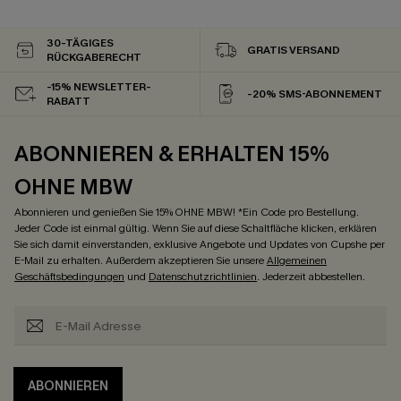
30-TÄGIGES
GRATIS VERSAND
RÜCKGABERECHT
-15% NEWSLETTER-
-20% SMS-ABONNEMENT
RABATT
ABONNIEREN & ERHALTEN 15%
OHNE MBW
Abonnieren und genießen Sie 15% OHNE MBW! *Ein Code pro Bestellung.
Jeder Code ist einmal gültig. Wenn Sie auf diese Schaltfläche klicken, erklären
Sie sich damit einverstanden, exklusive Angebote und Updates von Cupshe per
E-Mail zu erhalten. Außerdem akzeptieren Sie unsere
Allgemeinen
Geschäftsbedingungen
und
Datenschutzrichtlinien
. Jederzeit abbestellen.
ABONNIEREN