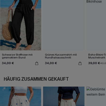
Schwarze Stoffhose mit
Grünes Kurzarmshirt mit
Boho-Bikini-T
gesmoktem Bund
Rundhalsausschnitt
Muschelnaht
Bikinihose
34,00 €
34,00 €
39,00 €
43,
HÄUFIG ZUSAMMEN GEKAUFT