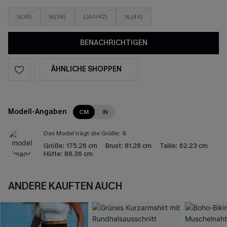
S(36)
M(38)
L(40/42)
XL(44)
BENACHRICHTIGEN
ÄHNLICHE SHOPPEN
Modell-Angaben
CM
IN
Das Model trägt die Größe:
S
Größe:
175.26 cm
Brust:
81.28 cm
Taille:
62.23 cm
Hüfte:
86.36 cm
ANDERE KAUFTEN AUCH