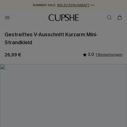
SUMMER SALE:
BIS ZU 50% RABATT
>>
ZUM NEWSLETTER:
KOSTENLOSER VERSAND AB 89 €
BIS ZU -20% EXTRA ERHALTEN
>>
>>
Gestreiftes V-Ausschnitt Kurzarm Mini-
Strandkleid
26,99 €
3.0
1 Bewertungen