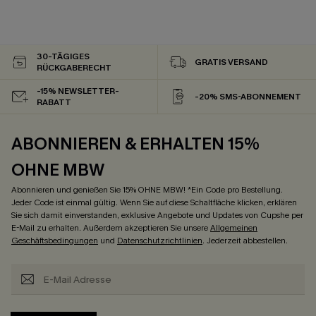
30-TÄGIGES
GRATIS VERSAND
RÜCKGABERECHT
-15% NEWSLETTER-
-20% SMS-ABONNEMENT
RABATT
ABONNIEREN & ERHALTEN 15%
OHNE MBW
Abonnieren und genießen Sie 15% OHNE MBW! *Ein Code pro Bestellung.
Jeder Code ist einmal gültig. Wenn Sie auf diese Schaltfläche klicken, erklären
Sie sich damit einverstanden, exklusive Angebote und Updates von Cupshe per
E-Mail zu erhalten. Außerdem akzeptieren Sie unsere
Allgemeinen
Geschäftsbedingungen
und
Datenschutzrichtlinien
. Jederzeit abbestellen.