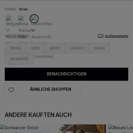
FARBE:
Khaki
GRÖSSE(EU)
Größentabelle
XS(34)
S(36)
M(38)
L(40/42)
XL(44)
XXL(46/48)
BENACHRICHTIGEN
ÄHNLICHE SHOPPEN
ANDERE KAUFTEN AUCH