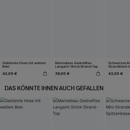
Geblümte Hose mit weitem
Marineblau Gestreiftes
Schwarzes Ku
Bein
Langarm Strick-Strand-Top
Strandkleid m
Spitzenbesa
42,00 €
39,00 €
43,00 €
DAS KÖNNTE IHNEN AUCH GEFALLEN