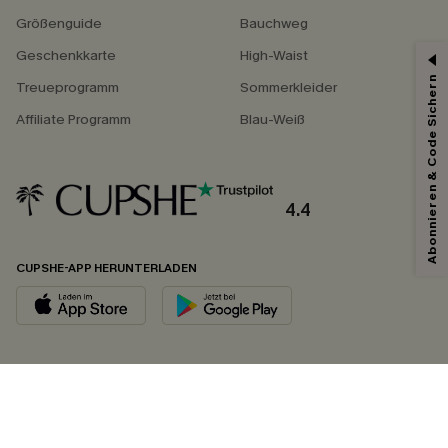
Größenguide
Bauchweg
Geschenkkarte
High-Waist
Abonnieren & Code Sichern
Treueprogramm
Sommerkleider
Affiliate Programm
Blau-Weiß
4.4
CUPSHE-APP HERUNTERLADEN
FOLGEN SIE UNS AUF