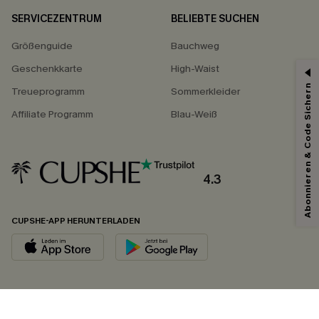
SERVICEZENTRUM
BELIEBTE SUCHEN
Größenguide
Bauchweg
Geschenkkarte
High-Waist
Abonnieren & Code Sichern
Treueprogramm
Sommerkleider
Affiliate Programm
Blau-Weiß
4.3
CUPSHE-APP HERUNTERLADEN
FOLGEN SIE UNS AUF