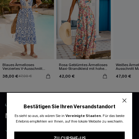
Blaues Ärmelloses
Rosa Geblümtes Ärmelloses
Weißes Ärmel
Verziertes V-Ausschnitt
Maxi-Strandkleid mit hohem
Ausschnitt Ma
Midi-Trägerkleid
Ausschnitt
38,00 €
42,00 €
47,00 €
47,00 €
LADEN UND FREISCHALTEN EXKLUSIVE VORTEILE
Bestätigen Sie Ihren Versandstandort
MEHR ERLEBEN MIT DER APP
Es sieht so aus, als wären Sie in
Vereinigte Staaten
.
Für das beste
Erlebnis empfehlen wir Ihnen, auf Ihre lokale Website zu wechseln.
-10% ohne MBW auf Ihre erste Bestellung
Exklusiv: Ihr monatlicher Mitgliedertag
ZU CUPSHE-US