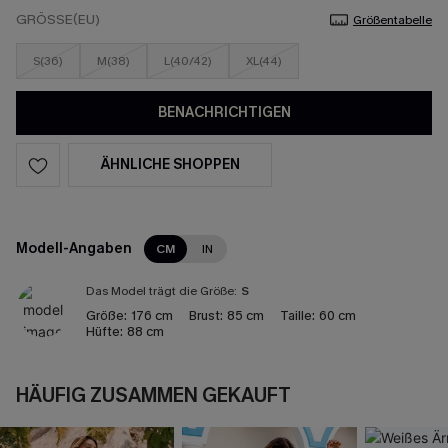
GRÖSSE(EU)
Größentabelle
S(36)
M(38)
L(40/42)
XL(44)
BENACHRICHTIGEN
ÄHNLICHE SHOPPEN
Modell-Angaben
CM
IN
Das Model trägt die Größe:
S
Größe:
176 cm
Brust:
85 cm
Taille:
60 cm
Hüfte:
88 cm
HÄUFIG ZUSAMMEN GEKAUFT