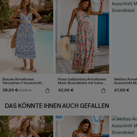
Blaues Ärmelloses
Rosa Geblümtes Ärmelloses
Weißes Ärmel
Verziertes V-Ausschnitt
Maxi-Strandkleid mit hohem
Ausschnitt Ma
Midi-Trägerkleid
Ausschnitt
38,00 €
42,00 €
47,00 €
47,00 €
DAS KÖNNTE IHNEN AUCH GEFALLEN