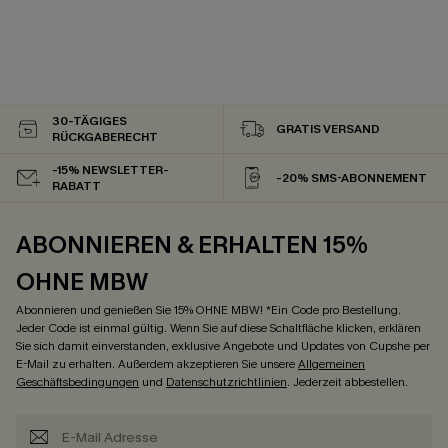
30-TÄGIGES
GRATIS VERSAND
RÜCKGABERECHT
-15% NEWSLETTER-
-20% SMS-ABONNEMENT
RABATT
ABONNIEREN & ERHALTEN 15%
OHNE MBW
Abonnieren und genießen Sie 15% OHNE MBW! *Ein Code pro Bestellung.
Jeder Code ist einmal gültig. Wenn Sie auf diese Schaltfläche klicken, erklären
Sie sich damit einverstanden, exklusive Angebote und Updates von Cupshe per
E-Mail zu erhalten. Außerdem akzeptieren Sie unsere
Allgemeinen
Geschäftsbedingungen
und
Datenschutzrichtlinien
. Jederzeit abbestellen.