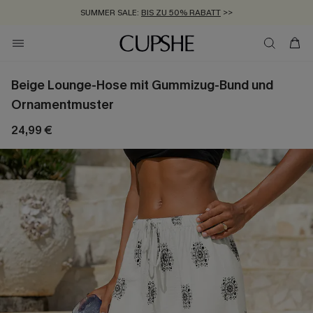
SUMMER SALE:
BIS ZU 50% RABATT
>>
ZUM NEWSLETTER:
KOSTENLOSER VERSAND AB 89 €
BIS ZU -20% EXTRA ERHALTEN
>>
>>
Beige Lounge-Hose mit Gummizug-Bund und
Ornamentmuster
24,99 €