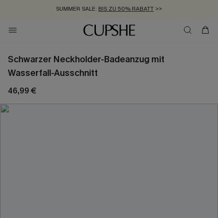
SUMMER SALE:
BIS ZU 50% RABATT
>>
ZUM NEWSLETTER:
KOSTENLOSER VERSAND AB 89 €
BIS ZU -20% EXTRA ERHALTEN
>>
>>
Schwarzer Neckholder-Badeanzug mit
Wasserfall-Ausschnitt
46,99 €