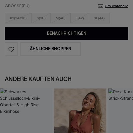
GRÖSSE(EU)
Größentabelle
XS(34/36)
S(38)
M(40)
L(42)
XL(44)
BENACHRICHTIGEN
ÄHNLICHE SHOPPEN
ANDERE KAUFTEN AUCH