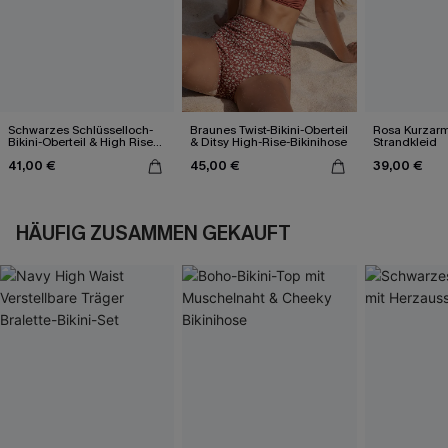
Schwarzes Schlüsselloch-
Braunes Twist-Bikini-Oberteil
Rosa Kurzarm 
Bikini-Oberteil & High Rise
& Ditsy High-Rise-Bikinihose
Strandkleid
Bikinihose
41,00 €
45,00 €
39,00 €
HÄUFIG ZUSAMMEN GEKAUFT