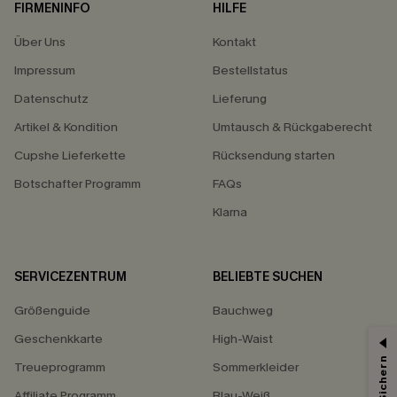
FIRMENINFO
HILFE
Über Uns
Kontakt
Impressum
Bestellstatus
Datenschutz
Lieferung
Artikel & Kondition
Umtausch & Rückgaberecht
Cupshe Lieferkette
Rücksendung starten
Botschafter Programm
FAQs
Klarna
SERVICEZENTRUM
BELIEBTE SUCHEN
Größenguide
Bauchweg
Geschenkkarte
High-Waist
Treueprogramm
Sommerkleider
Affiliate Programm
Blau-Weiß