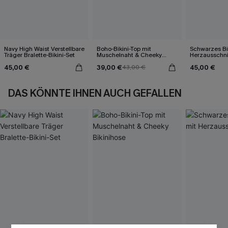
Navy High Waist Verstellbare
Boho-Bikini-Top mit
Schwarzes Bik
Träger Bralette-Bikini-Set
Muschelnaht & Cheeky
Herzausschni
Bikinihose
45,00 €
39,00 €
45,00 €
43,00 €
DAS KÖNNTE IHNEN AUCH GEFALLEN