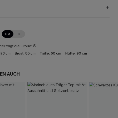
CM
IN
el trägt die Größe:
S
173 cm
Brust:
85 cm
Taille:
60 cm
Hüfte:
90 cm
EN AUCH