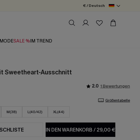
€ / Deutsch
MODE
SALE %
IM TREND
t Sweetheart-Ausschnitt
2.0
1 Bewertungen
Größentabelle
M(38)
L(40/42)
XL(44)
SCHLISTE
IN DEN WARENKORB
/
29,00 €