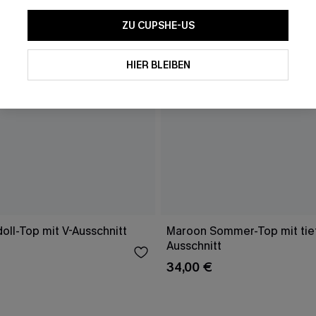
ZU CUPSHE-US
HIER BLEIBEN
oll-Top mit V-Ausschnitt
Maroon Sommer-Top mit ti
Ausschnitt
34,00 €