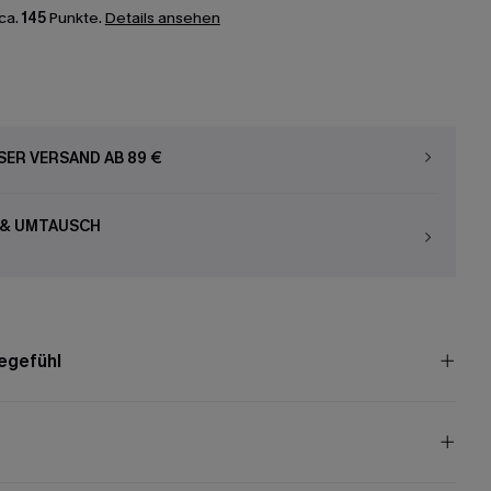
ca.
145
Punkte.
Details ansehen
ER VERSAND AB 89 €
 & UMTAUSCH
egefühl