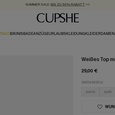
SUMMER SALE:
BIS ZU 50% RABATT
>>
ZUM NEWSLETTER:
KOSTENLOSER VERSAND AB 89 €
BIS ZU -20% EXTRA ERHALTEN
>>
>>
KTAGE
BIKINIS
BADEANZÜGE
URLAUBSKLEIDUNG
KLEIDER
DAMEN
Weißes Top mi
29,00 €
GRÖSSE(EU)
XS(34)
S(36)
WUN