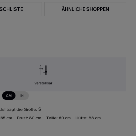
SCHLISTE
ÄHNLICHE SHOPPEN
Verstellbar
CM
IN
el trägt die Größe:
S
165 cm
Brust:
80 cm
Taille:
60 cm
Hüfte:
88 cm