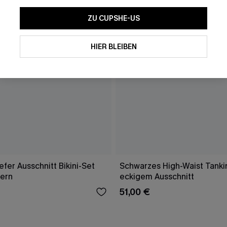
ZU CUPSHE-US
HIER BLEIBEN
fer Ausschnitt Bikini-Set
Schwarzes High-Waist Tankin
gern
eckigem Ausschnitt
51,00 €