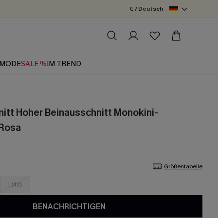
€ / Deutsch
MODE
SALE %
IM TREND
nitt Hoher Beinausschnitt Monokini-
 Rosa
Größentabelle
L(42)
BENACHRICHTIGEN