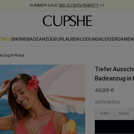
SUMMER SALE:
BIS ZU 50% RABATT
>>
ZUM NEWSLETTER:
KOSTENLOSER VERSAND AB 89 €
BIS ZU -20% EXTRA ERHALTEN
>>
>>
KTAGE
BIKINIS
BADEANZÜGE
URLAUBSKLEIDUNG
KLEIDER
DAMEN
anzug in Rosa
Tiefer Aussch
Badeanzug in
40,99 €
GRÖSSE(EU)
S(38)
M(40)