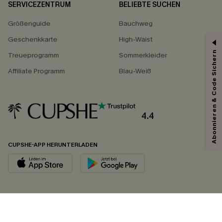
SERVICEZENTRUM
BELIEBTE SUCHEN
Größenguide
Bauchweg
Geschenkkarte
High-Waist
Abonnieren & Code Sichern
Treueprogramm
Sommerkleider
Affiliate Programm
Blau-Weiß
4.4
CUPSHE-APP HERUNTERLADEN
FOLGEN SIE UNS AUF