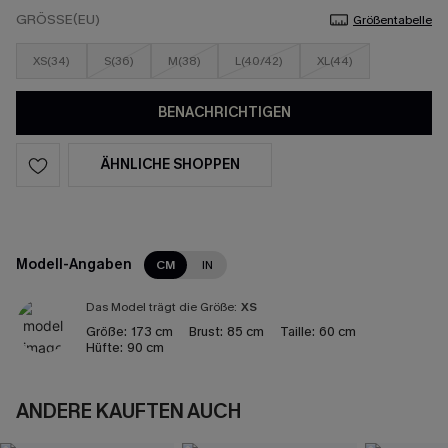
GRÖSSE(EU)
Größentabelle
XS(34)
S(36)
M(38)
L(40/42)
XL(44)
BENACHRICHTIGEN
ÄHNLICHE SHOPPEN
Modell-Angaben
CM
IN
Das Model trägt die Größe:
XS
Größe:
173 cm
Brust:
85 cm
Taille:
60 cm
Hüfte:
90 cm
ANDERE KAUFTEN AUCH