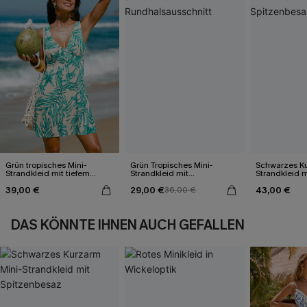
Grün tropisches Mini-
Grün Tropisches Mini-
Schwarzes Ku
Strandkleid mit tiefem
Strandkleid mit
Strandkleid m
Ausschnitt
Rundhalsausschnitt
Spitzenbesa
39,00 €
29,00 €
43,00 €
36,00 €
DAS KÖNNTE IHNEN AUCH GEFALLEN