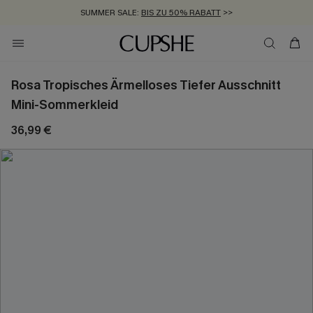
SUMMER SALE:
BIS ZU 50% RABATT
>>
ZUM NEWSLETTER:
KOSTENLOSER VERSAND AB 89 €
BIS ZU -20% EXTRA ERHALTEN
>>
>>
Rosa Tropisches Ärmelloses Tiefer Ausschnitt
Mini-Sommerkleid
36,99 €