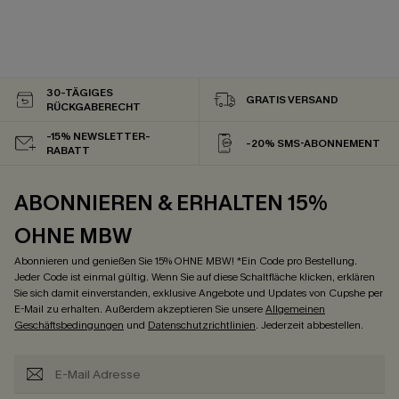
30-TÄGIGES
GRATIS VERSAND
RÜCKGABERECHT
-15% NEWSLETTER-
-20% SMS-ABONNEMENT
RABATT
ABONNIEREN & ERHALTEN 15%
OHNE MBW
Abonnieren und genießen Sie 15% OHNE MBW! *Ein Code pro Bestellung.
Jeder Code ist einmal gültig. Wenn Sie auf diese Schaltfläche klicken, erklären
Sie sich damit einverstanden, exklusive Angebote und Updates von Cupshe per
E-Mail zu erhalten. Außerdem akzeptieren Sie unsere
Allgemeinen
Geschäftsbedingungen
und
Datenschutzrichtlinien
. Jederzeit abbestellen.