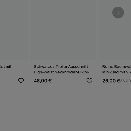
et mit
Schwarzes Tiefer Ausschnitt
Reine Baumwol
High-Waist Neckholder-Bikini-
Minikleid mit V
Set
48,00 €
26,00 €
33,00