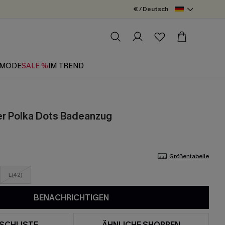
€ / Deutsch
MODE
SALE %
IM TREND
er Polka Dots Badeanzug
Größentabelle
L(42)
BENACHRICHTIGEN
SCHLISTE
ÄHNLICHE SHOPPEN