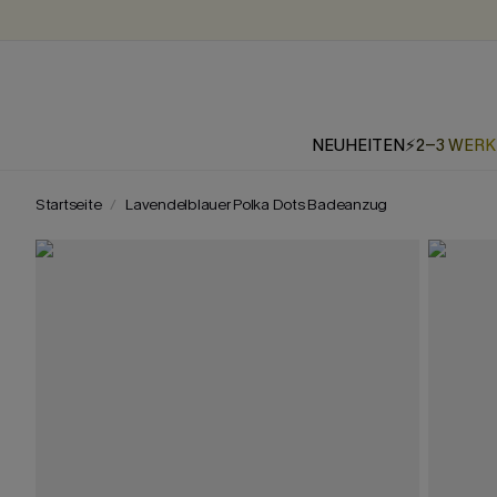
NEUHEITEN
⚡2-3 WER
Startseite
Lavendelblauer Polka Dots Badeanzug