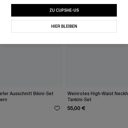
ZU CUPSHE-US
HIER BLEIBEN
fer Ausschnitt Bikini-Set
Weinrotes High-Waist Neckh
gern
Tankini-Set
55,00 €