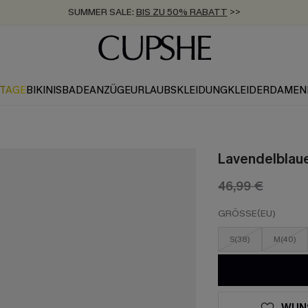
ZUM NEWSLETTER:
BIS ZU -20% EXTRA ERHALTEN
>>
KOSTENLOSER VERSAND AB 89 €
>>
KTAGE
BIKINIS
BADEANZÜGE
URLAUBSKLEIDUNG
KLEIDER
DAMEN
Lavendelblau
46,99 €
GRÖSSE(EU)
S(38)
M(40)
WUN