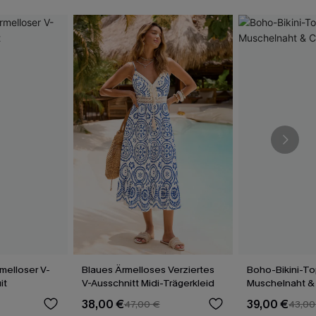
melloser V-
Blaues Ärmelloses Verziertes
Boho-Bikini-To
it
V-Ausschnitt Midi-Trägerkleid
Muschelnaht &
Bikinihose
38,00 €
39,00 €
47,00 €
43,00