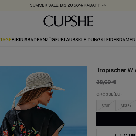
SUMMER SALE:
BIS ZU 50% RABATT
>>
ZUM NEWSLETTER:
KOSTENLOSER VERSAND AB 89 €
BIS ZU -20% EXTRA ERHALTEN
>>
>>
KTAGE
BIKINIS
BADEANZÜGE
URLAUBSKLEIDUNG
KLEIDER
DAMEN
Tropischer Wi
38,99 €
GRÖSSE(EU)
S(36)
M(38)
WUN