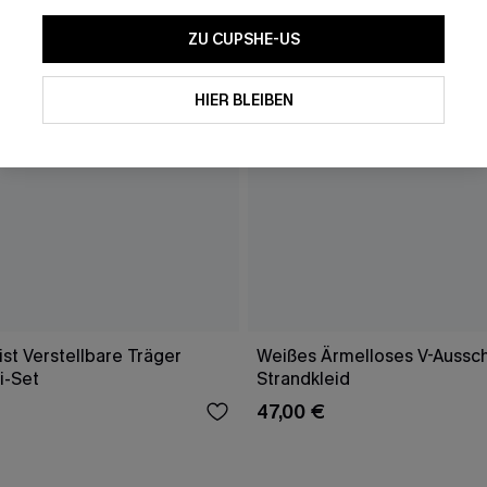
ZU CUPSHE-US
HIER BLEIBEN
st Verstellbare Träger
Weißes Ärmelloses V-Aussch
i-Set
Strandkleid
47,00 €