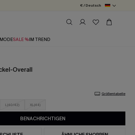
€ / Deutsch
MODE
SALE %
IM TREND
ckel-Overall
Größentabelle
L(40/42)
XL(44)
BENACHRICHTIGEN
SCHLISTE
ÄHNLICHE SHOPPEN