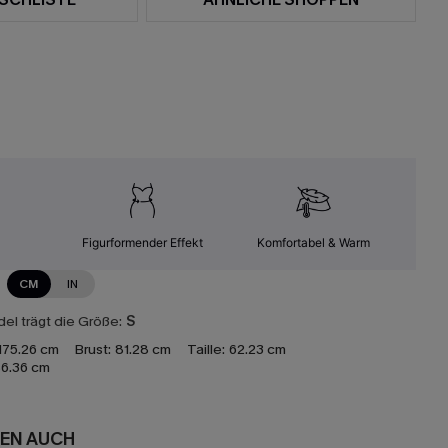
Figurformender Effekt
Komfortabel & Warm
CM
IN
el trägt die Größe:
S
175.26 cm
Brust:
81.28 cm
Taille:
62.23 cm
6.36 cm
EN AUCH