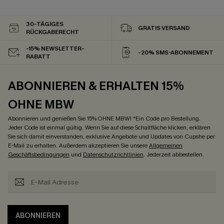
30-TÄGIGES
GRATIS VERSAND
RÜCKGABERECHT
-15% NEWSLETTER-
-20% SMS-ABONNEMENT
RABATT
ABONNIEREN & ERHALTEN 15%
OHNE MBW
Abonnieren und genießen Sie 15% OHNE MBW! *Ein Code pro Bestellung.
Jeder Code ist einmal gültig. Wenn Sie auf diese Schaltfläche klicken, erklären
Sie sich damit einverstanden, exklusive Angebote und Updates von Cupshe per
E-Mail zu erhalten. Außerdem akzeptieren Sie unsere
Allgemeinen
Geschäftsbedingungen
und
Datenschutzrichtlinien
. Jederzeit abbestellen.
ABONNIEREN