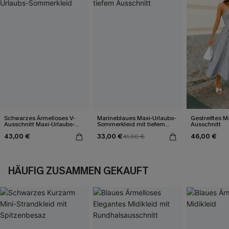
Schwarzes Ärmelloses V-
Marineblaues Maxi-Urlaubs-
Gestreiftes M
Ausschnitt Maxi-Urlaubs-
Sommerkleid mit tiefem
Ausschnitt
Sommerkleid
Ausschnitt
43,00 €
33,00 €
46,00 €
41,00 €
HÄUFIG ZUSAMMEN GEKAUFT