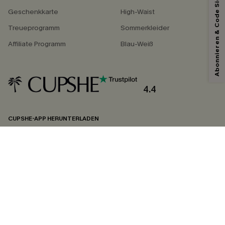
Abonnieren & Code Sichern
Geschenkkarte
High-Waist
Treueprogramm
Sommerkleider
Affiliate Programm
Blau-Weiß
4.4
CUPSHE-APP HERUNTERLADEN
FOLGEN SIE UNS AUF