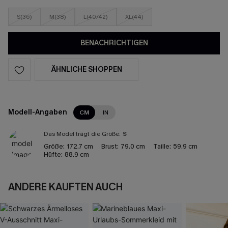
S(36)
M(38)
L(40/42)
XL(44)
BENACHRICHTIGEN
ÄHNLICHE SHOPPEN
Modell-Angaben
CM
IN
Das Model trägt die Größe:
S
Größe:
172.7 cm
Brust:
79.0 cm
Taille:
59.9 cm
Hüfte:
88.9 cm
ANDERE KAUFTEN AUCH