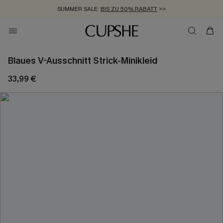
SUMMER SALE:
BIS ZU 50% RABATT
>>
ZUM NEWSLETTER:
KOSTENLOSER VERSAND AB 89 €
BIS ZU -20% EXTRA ERHALTEN
>>
>>
Blaues V-Ausschnitt Strick-Minikleid
33,99 €