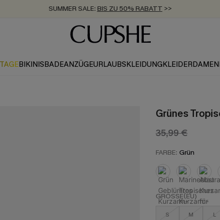
SUMMER SALE:
BIS ZU 50% RABATT
>>
ZUM NEWSLETTER:
KOSTENLOSER VERSAND AB 89 €
BIS ZU -20% EXTRA ERHALTEN
>>
>>
KTAGE
BIKINIS
BADEANZÜGE
URLAUBSKLEIDUNG
KLEIDER
DAMEN
Grünes Tropis
35,99 €
FARBE:
Grün
GRÖSSE(EU)
S
M
L