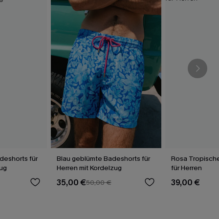
eshorts für
Blau geblümte Badeshorts für
Rosa Tropisch
zug
Herren mit Kordelzug
für Herren
35,00 €
39,00 €
50,00 €