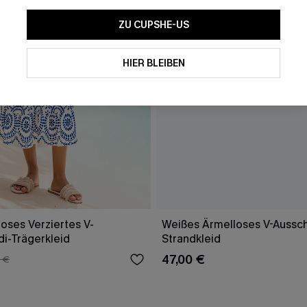
ZU CUPSHE-US
HIER BLEIBEN
oses Verziertes V-
Weißes Ärmelloses V-Aussch
di-Trägerkleid
Strandkleid
47,00 €
 €