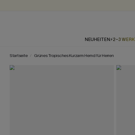
NEUHEITEN
⚡2-3 WER
Startseite
Grünes Tropisches Kurzarm Hemd für Herren