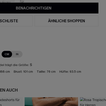
BENACHRICHTIGEN
SCHLISTE
ÄHNLICHE SHOPPEN
CM
IN
el trägt die Größe:
S
188 cm
Brust:
101 cm
Taille:
76 cm
Hüfte:
93.5 cm
EN AUCH