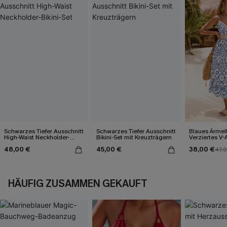
Schwarzes Tiefer Ausschnitt
Schwarzes Tiefer Ausschnitt
Blaues Ärmel
High-Waist Neckholder-
Bikini-Set mit Kreuzträgern
Verziertes V-
Bikini-Set
Midi-Trägerkl
48,00 €
45,00 €
38,00 €
47,
HÄUFIG ZUSAMMEN GEKAUFT