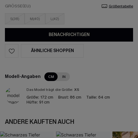
GRÖSSE(EU)
Größentabelle
S(38)
M(40)
L(42)
BENACHRICHTIGEN
ÄHNLICHE SHOPPEN
Modell-Angaben
CM
IN
Das Model trägt die Größe:
XS
Größe:
172 cm
Brust:
86 cm
Taille:
64 cm
Hüfte:
91 cm
ANDERE KAUFTEN AUCH