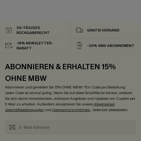
30-TÄGIGES
GRATIS VERSAND
RÜCKGABERECHT
-15% NEWSLETTER-
-20% SMS-ABONNEMENT
RABATT
ABONNIEREN & ERHALTEN 15%
OHNE MBW
Abonnieren und genießen Sie 15% OHNE MBW! *Ein Code pro Bestellung.
Jeder Code ist einmal gültig. Wenn Sie auf diese Schaltfläche klicken, erklären
Sie sich damit einverstanden, exklusive Angebote und Updates von Cupshe per
E-Mail zu erhalten. Außerdem akzeptieren Sie unsere
Allgemeinen
Geschäftsbedingungen
und
Datenschutzrichtlinien
. Jederzeit abbestellen.