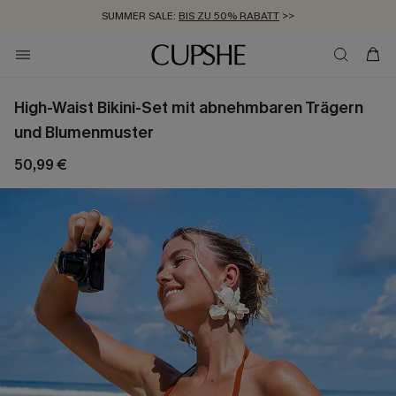
SUMMER SALE:
BIS ZU 50% RABATT
>>
ZUM NEWSLETTER:
KOSTENLOSER VERSAND AB 89 €
BIS ZU -20% EXTRA ERHALTEN
>>
>>
High-Waist Bikini-Set mit abnehmbaren Trägern
und Blumenmuster
50,99 €