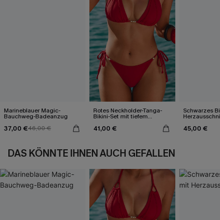
Marineblauer Magic-
Rotes Neckholder-Tanga-
Schwarzes Bik
Bauchweg-Badeanzug
Bikini-Set mit tiefem
Herzausschni
Ausschnitt
37,00 €
41,00 €
45,00 €
46,00 €
DAS KÖNNTE IHNEN AUCH GEFALLEN