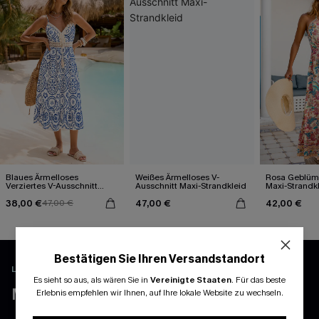
Blaues Ärmelloses
Weißes Ärmelloses V-
Rosa Geblümt
Verziertes V-Ausschnitt
Ausschnitt Maxi-Strandkleid
Maxi-Strandk
Midi-Trägerkleid
Ausschnitt
38,00 €
47,00 €
42,00 €
47,00 €
Bestätigen Sie Ihren Versandstandort
LADEN UND FREISCHALTEN EXKLUSIVE VORTEILE
Es sieht so aus, als wären Sie in
Vereinigte Staaten
.
Für das beste
MEHR ERLEBEN MIT DER APP
Erlebnis empfehlen wir Ihnen, auf Ihre lokale Website zu wechseln.