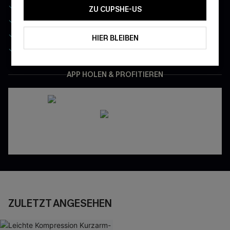
-10% ohne MBW auf Ihre erste Bestellung
ZU CUPSHE-US
Exklusiv: Ihr monatlicher Mitgliedertag
App-Exklusive Preise
HIER BLEIBEN
Gratis Versand für NeukundInnen
APP HOLEN & PROFITIEREN
ZULETZT ANGESEHEN