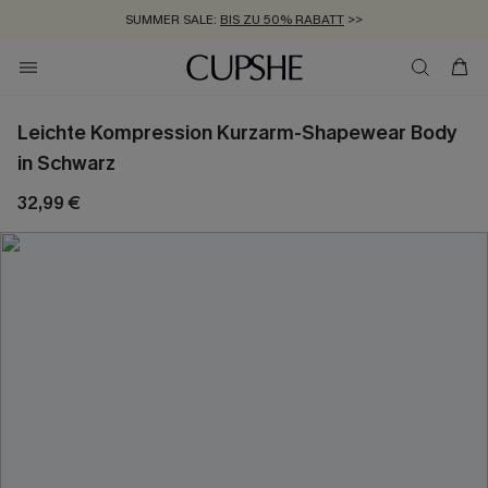
SUMMER SALE:
BIS ZU 50% RABATT
>>
ZUM NEWSLETTER:
KOSTENLOSER VERSAND AB 89 €
BIS ZU -20% EXTRA ERHALTEN
>>
>>
Leichte Kompression Kurzarm-Shapewear Body
in Schwarz
32,99 €