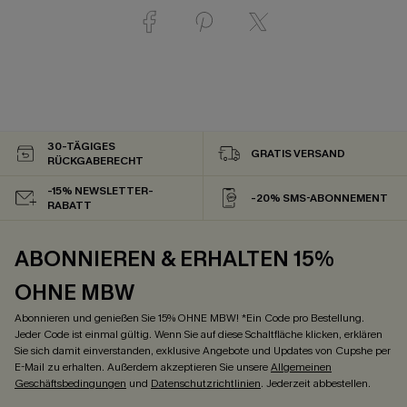
30-TÄGIGES
GRATIS VERSAND
RÜCKGABERECHT
-15% NEWSLETTER-
-20% SMS-ABONNEMENT
RABATT
ABONNIEREN & ERHALTEN 15%
OHNE MBW
Abonnieren und genießen Sie 15% OHNE MBW! *Ein Code pro Bestellung.
Jeder Code ist einmal gültig. Wenn Sie auf diese Schaltfläche klicken, erklären
Sie sich damit einverstanden, exklusive Angebote und Updates von Cupshe per
E-Mail zu erhalten. Außerdem akzeptieren Sie unsere
Allgemeinen
Geschäftsbedingungen
und
Datenschutzrichtlinien
. Jederzeit abbestellen.