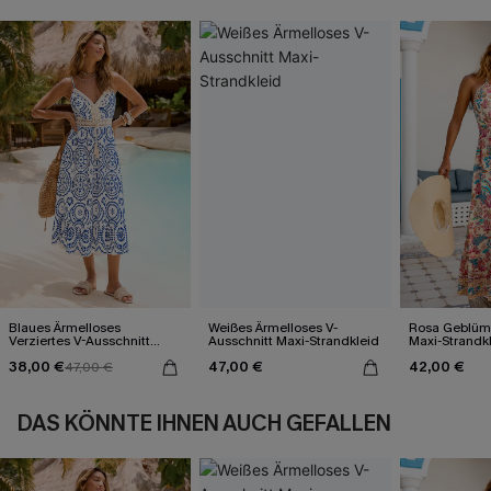
Blaues Ärmelloses
Weißes Ärmelloses V-
Rosa Geblümt
Verziertes V-Ausschnitt
Ausschnitt Maxi-Strandkleid
Maxi-Strandk
Midi-Trägerkleid
Ausschnitt
38,00 €
47,00 €
42,00 €
47,00 €
DAS KÖNNTE IHNEN AUCH GEFALLEN