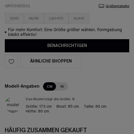
GRÖSSE(EU)
Größentabelle
S(36)
M(38)
L(40/42)
XL(44)
Für mehr Komfort: Eine Größe größer wählen. Formgebung
bleibt effektiv!
BENACHRICHTIGEN
ÄHNLICHE SHOPPEN
Modell-Angaben
CM
IN
Das Model trägt die Größe:
S
Größe:
173 cm
Brust:
85 cm
Taille:
60 cm
Hüfte:
90 cm
HÄUFIG ZUSAMMEN GEKAUFT