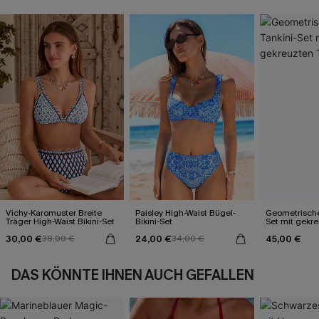
Vichy-Karomuster Breite
Paisley High-Waist Bügel-
Geometrischer
Träger High-Waist Bikini-Set
Bikini-Set
Set mit gekr
30,00 €
24,00 €
45,00 €
38,00 €
34,00 €
DAS KÖNNTE IHNEN AUCH GEFALLEN