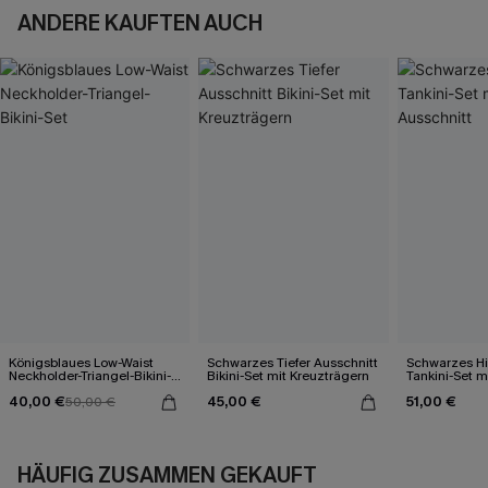
ANDERE KAUFTEN AUCH
Königsblaues Low-Waist
Schwarzes Tiefer Ausschnitt
Schwarzes Hi
Neckholder-Triangel-Bikini-
Bikini-Set mit Kreuzträgern
Tankini-Set 
Set
Ausschnitt
40,00 €
45,00 €
51,00 €
50,00 €
HÄUFIG ZUSAMMEN GEKAUFT