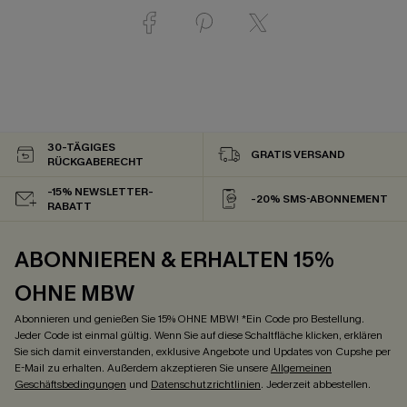
30-TÄGIGES
GRATIS VERSAND
RÜCKGABERECHT
-15% NEWSLETTER-
-20% SMS-ABONNEMENT
RABATT
ABONNIEREN & ERHALTEN 15%
OHNE MBW
Abonnieren und genießen Sie 15% OHNE MBW! *Ein Code pro Bestellung.
Jeder Code ist einmal gültig. Wenn Sie auf diese Schaltfläche klicken, erklären
Sie sich damit einverstanden, exklusive Angebote und Updates von Cupshe per
E-Mail zu erhalten. Außerdem akzeptieren Sie unsere
Allgemeinen
Geschäftsbedingungen
und
Datenschutzrichtlinien
. Jederzeit abbestellen.