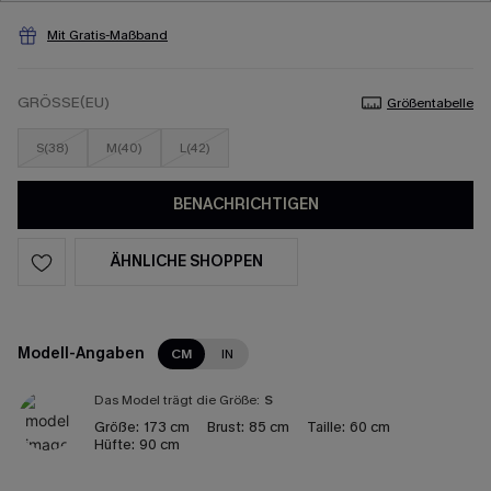
Mit Gratis-Maßband
GRÖSSE(EU)
Größentabelle
S(38)
M(40)
L(42)
BENACHRICHTIGEN
ÄHNLICHE SHOPPEN
Modell-Angaben
CM
IN
Das Model trägt die Größe:
S
Größe:
173 cm
Brust:
85 cm
Taille:
60 cm
Hüfte:
90 cm