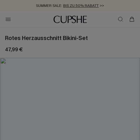
SUMMER SALE:
BIS ZU 50% RABATT
>>
ZUM NEWSLETTER:
KOSTENLOSER VERSAND AB 89 €
BIS ZU -20% EXTRA ERHALTEN
>>
>>
Rotes Herzausschnitt Bikini-Set
47,99 €