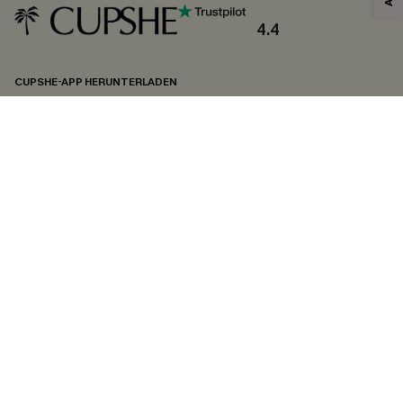
4.4
CUPSHE-APP HERUNTERLADEN
FOLGEN SIE UNS AUF
©2026 CUPSHE DEUTSCHLAND
Datenschutz
&
AGB
&
Zugänglichkeitserklärung
Cookie-Einstellungen