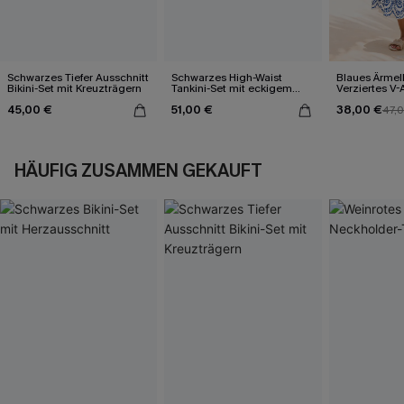
Schwarzes Tiefer Ausschnitt
Schwarzes High-Waist
Blaues Ärmel
Bikini-Set mit Kreuzträgern
Tankini-Set mit eckigem
Verziertes V-
Ausschnitt
Midi-Trägerkl
45,00 €
51,00 €
38,00 €
47,
HÄUFIG ZUSAMMEN GEKAUFT