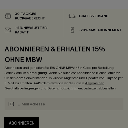
30-TÄGIGES
GRATIS VERSAND
RÜCKGABERECHT
-15% NEWSLETTER-
-20% SMS-ABONNEMENT
RABATT
ABONNIEREN & ERHALTEN 15%
OHNE MBW
Abonnieren und genießen Sie 15% OHNE MBW! *Ein Code pro Bestellung.
Jeder Code ist einmal gültig. Wenn Sie auf diese Schaltfläche klicken, erklären
Sie sich damit einverstanden, exklusive Angebote und Updates von Cupshe per
E-Mail zu erhalten. Außerdem akzeptieren Sie unsere
Allgemeinen
Geschäftsbedingungen
und
Datenschutzrichtlinien
. Jederzeit abbestellen.
ABONNIEREN