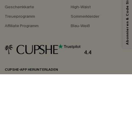
Abonnieren & Code Sichern
Geschenkkarte
High-Waist
Treueprogramm
Sommerkleider
Affiliate Programm
Blau-Weiß
4.4
CUPSHE-APP HERUNTERLADEN
FOLGEN SIE UNS AUF