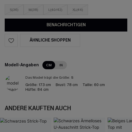
S(36)
M(38)
L(40/42)
XL(44)
BENACHRICHTIGEN
ÄHNLICHE SHOPPEN
Modell-Angaben
CM
IN
Das Model trägt die Größe:
S
Größe:
173 cm
Brust:
78 cm
Taille:
60 cm
Hüfte:
84 cm
ANDERE KAUFTEN AUCH