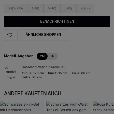
XS(34/36)
S(38)
M(40)
L(42)
XL(44)
BENACHRICHTIGEN
ÄHNLICHE SHOPPEN
Modell-Angaben
CM
IN
Das Model trägt die Größe:
XS
Größe:
173 cm
Brust:
85 cm
Taille:
60 cm
Hüfte:
90 cm
ANDERE KAUFTEN AUCH