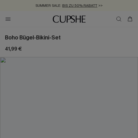
SUMMER SALE:
BIS ZU 50% RABATT
>>
ZUM NEWSLETTER:
KOSTENLOSER VERSAND AB 89 €
BIS ZU -20% EXTRA ERHALTEN
>>
>>
Boho Bügel-Bikini-Set
41,99 €