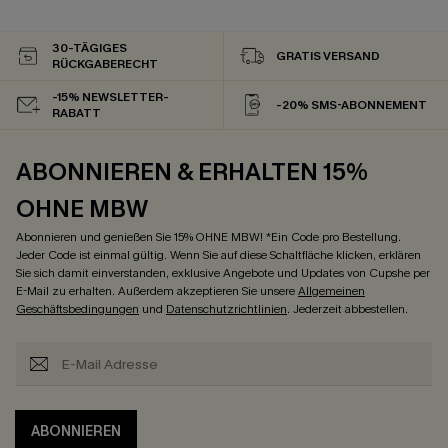
30-TÄGIGES
GRATIS VERSAND
RÜCKGABERECHT
-15% NEWSLETTER-
-20% SMS-ABONNEMENT
RABATT
ABONNIEREN & ERHALTEN 15%
OHNE MBW
Abonnieren und genießen Sie 15% OHNE MBW! *Ein Code pro Bestellung.
Jeder Code ist einmal gültig. Wenn Sie auf diese Schaltfläche klicken, erklären
Sie sich damit einverstanden, exklusive Angebote und Updates von Cupshe per
E-Mail zu erhalten. Außerdem akzeptieren Sie unsere
Allgemeinen
Geschäftsbedingungen
und
Datenschutzrichtlinien
. Jederzeit abbestellen.
ABONNIEREN