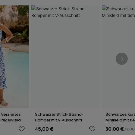
 Verziertes
Schwarzer Strick-Strand-
Schwarzes kur
Trägerkleid
Romper mit V-Ausschnitt
Minikleid mit t
45,00 €
30,00 €
37,00