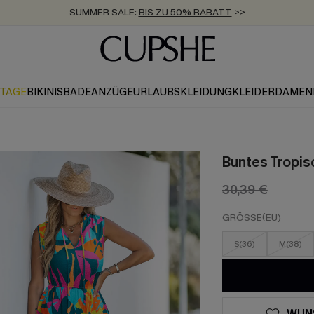
ZUM NEWSLETTER:
BIS ZU -20% EXTRA ERHALTEN
>>
KOSTENLOSER VERSAND AB 89 €
>>
KTAGE
BIKINIS
BADEANZÜGE
URLAUBSKLEIDUNG
KLEIDER
DAMEN
Buntes Tropis
30,39 €
GRÖSSE(EU)
S(36)
M(38)
WUN