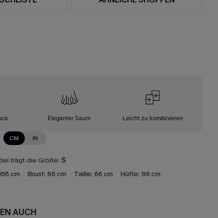
uck
Eleganter Saum
Leicht zu kombinieren
CM
IN
el trägt die Größe:
S
168 cm
Brust:
86 cm
Taille:
66 cm
Hüfte:
86 cm
EN AUCH