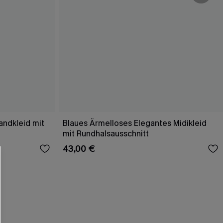
andkleid mit
Blaues Ärmelloses Elegantes Midikleid
mit Rundhalsausschnitt
RHALTEN
43,00 €
r E-Mail-Abonnenten.
. Jeder Code ist einmal gültig.