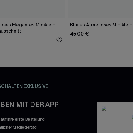
oses Elegantes Midikleid
Blaues Ärmelloses Midikleid
ausschnitt
45,00 €
SCHALTEN EXKLUSIVE
BEN MIT DER APP
uf Ihre erste Bestellung
atlicher Mitgliedertag