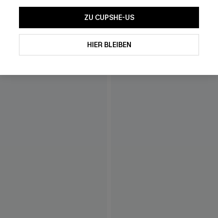
ZU CUPSHE-US
Mit dem Klick auf diese Schaltf
einverstanden, exklusive Wer
Mail zu erhalten. Sie akzepti
HIER BLEIBEN
Geschäftsbedingungen
und
D
sich jederzeit abmelden.
AB