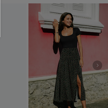
läche erklären Sie sich damit
beaktionen und Updates von Cupshe per E-
eren außerdem unsere
Allgemeinen
atenschutzbestimmungen
. Sie können
ONNIEREN