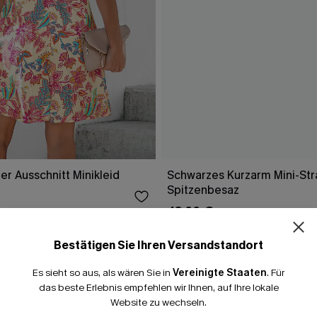
r Ausschnitt Minikleid
Schwarzes Kurzarm Mini-Str
Spitzenbesaz
15% E
43,00 €
Bestätigen Sie Ihren Versandstandort
15% ohne MBW fü
Es sieht so aus, als wären Sie in
Vereinigte Staaten
.
Für
*Ein Code pro Bestellung
FALLEN
das beste Erlebnis empfehlen wir Ihnen, auf Ihre lokale
Website zu wechseln.