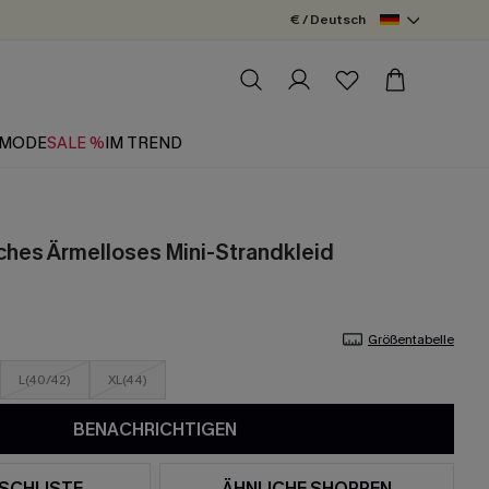
€ / Deutsch
MODE
SALE %
IM TREND
ches Ärmelloses Mini-Strandkleid
Größentabelle
L(40/42)
XL(44)
BENACHRICHTIGEN
SCHLISTE
ÄHNLICHE SHOPPEN