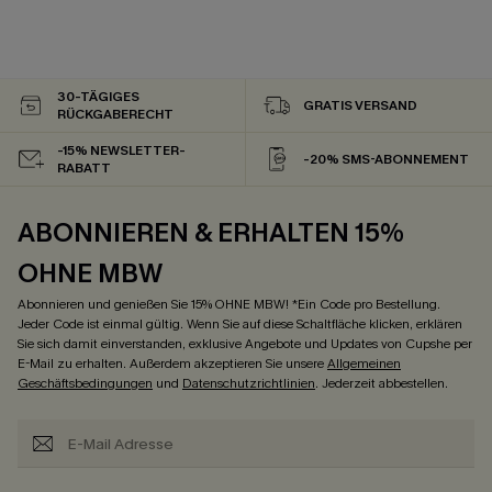
30-TÄGIGES
GRATIS VERSAND
RÜCKGABERECHT
-15% NEWSLETTER-
-20% SMS-ABONNEMENT
RABATT
ABONNIEREN & ERHALTEN 15%
OHNE MBW
Abonnieren und genießen Sie 15% OHNE MBW! *Ein Code pro Bestellung.
Jeder Code ist einmal gültig. Wenn Sie auf diese Schaltfläche klicken, erklären
Sie sich damit einverstanden, exklusive Angebote und Updates von Cupshe per
E-Mail zu erhalten. Außerdem akzeptieren Sie unsere
Allgemeinen
Geschäftsbedingungen
und
Datenschutzrichtlinien
. Jederzeit abbestellen.