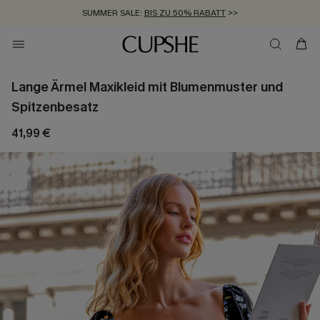
SUMMER SALE:
BIS ZU 50% RABATT
>>
ZUM NEWSLETTER:
KOSTENLOSER VERSAND AB 89 €
BIS ZU -20% EXTRA ERHALTEN
>>
>>
Lange Ärmel Maxikleid mit Blumenmuster und
Spitzenbesatz
41,99 €