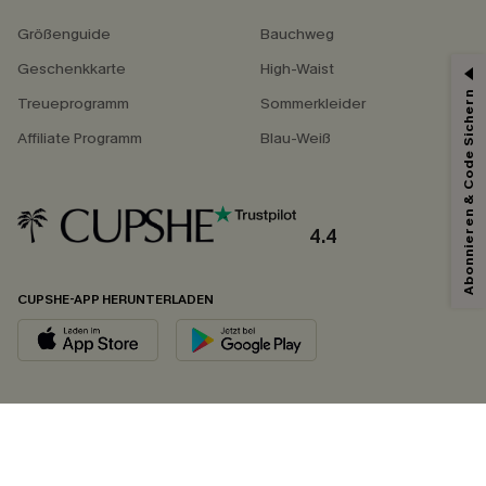
Größenguide
Bauchweg
Geschenkkarte
High-Waist
Abonnieren & Code Sichern
Treueprogramm
Sommerkleider
Affiliate Programm
Blau-Weiß
4.4
CUPSHE-APP HERUNTERLADEN
FOLGEN SIE UNS AUF