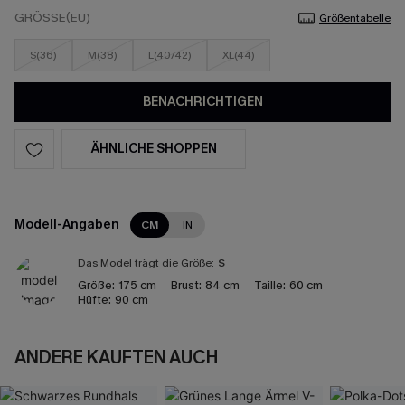
GRÖSSE(EU)
Größentabelle
S(36)
M(38)
L(40/42)
XL(44)
BENACHRICHTIGEN
ÄHNLICHE SHOPPEN
Modell-Angaben
CM
IN
Das Model trägt die Größe:
S
Größe:
175 cm
Brust:
84 cm
Taille:
60 cm
Hüfte:
90 cm
ANDERE KAUFTEN AUCH