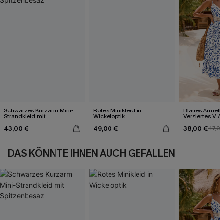
Schwarzes Kurzarm Mini-
Rotes Minikleid in
Blaues Ärmel
Strandkleid mit
Wickeloptik
Verziertes V-
Spitzenbesaz
Midi-Trägerkl
43,00 €
49,00 €
38,00 €
47,
DAS KÖNNTE IHNEN AUCH GEFALLEN