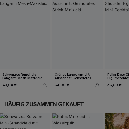
Schwarzes Rundhals
Grünes Lange Ärmel V-
Polka-Dots Of
Langarm Mesh-Maxikleid
Ausschnitt Geknotetes
Figurbetontes
Strick-Minikleid
Cocktailkleid
43,00 €
34,00 €
33,00 €
HÄUFIG ZUSAMMEN GEKAUFT