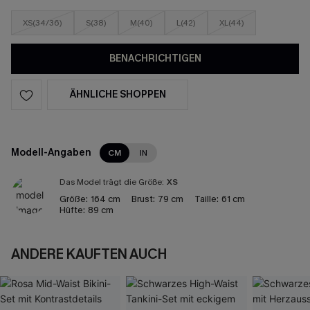
XS(34/36)
S(38)
M(40)
L(42)
XL(44)
BENACHRICHTIGEN
ÄHNLICHE SHOPPEN
Modell-Angaben
CM
IN
Das Model trägt die Größe:
XS
Größe:
164 cm
Brust:
79 cm
Taille:
61 cm
Hüfte:
89 cm
ANDERE KAUFTEN AUCH