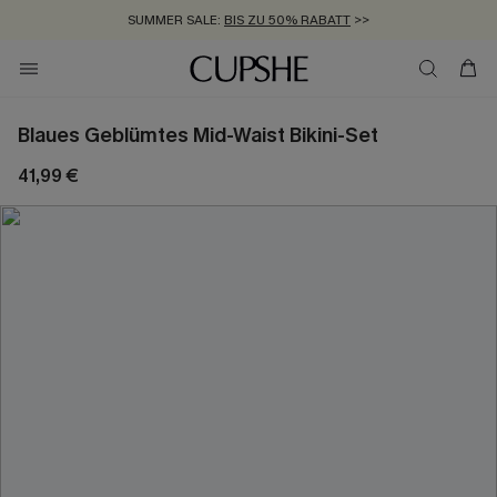
SUMMER SALE:
BIS ZU 50% RABATT
>>
ZUM NEWSLETTER:
KOSTENLOSER VERSAND AB 89 €
BIS ZU -20% EXTRA ERHALTEN
>>
>>
Blaues Geblümtes Mid-Waist Bikini-Set
41,99 €