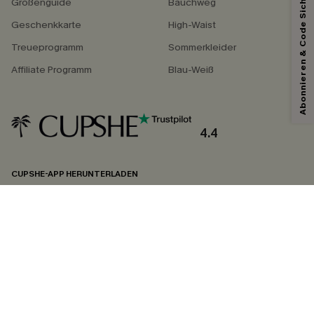
Abonnieren & Code Sichern
Größenguide
Bauchweg
Geschenkkarte
High-Waist
Treueprogramm
Sommerkleider
Affiliate Programm
Blau-Weiß
4.4
CUPSHE-APP HERUNTERLADEN
FOLGEN SIE UNS AUF