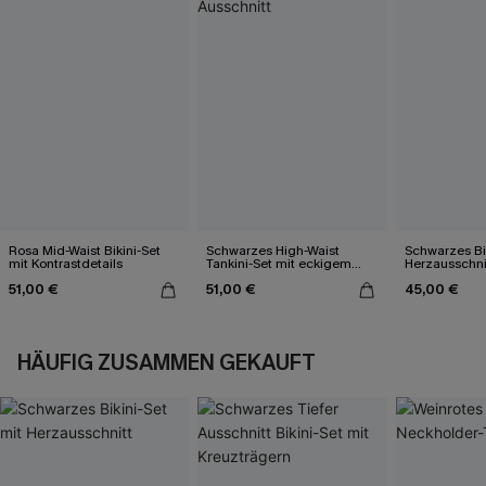
Rosa Mid-Waist Bikini-Set
Schwarzes High-Waist
Schwarzes Bik
mit Kontrastdetails
Tankini-Set mit eckigem
Herzausschni
Ausschnitt
51,00 €
51,00 €
45,00 €
HÄUFIG ZUSAMMEN GEKAUFT