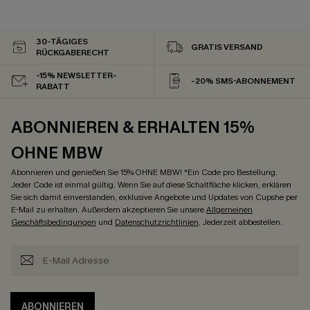
30-TÄGIGES
GRATIS VERSAND
RÜCKGABERECHT
-15% NEWSLETTER-
-20% SMS-ABONNEMENT
RABATT
ABONNIEREN & ERHALTEN 15%
OHNE MBW
Abonnieren und genießen Sie 15% OHNE MBW! *Ein Code pro Bestellung.
Jeder Code ist einmal gültig. Wenn Sie auf diese Schaltfläche klicken, erklären
Sie sich damit einverstanden, exklusive Angebote und Updates von Cupshe per
E-Mail zu erhalten. Außerdem akzeptieren Sie unsere
Allgemeinen
Geschäftsbedingungen
und
Datenschutzrichtlinien
. Jederzeit abbestellen.
ABONNIEREN