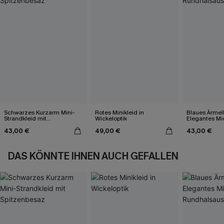
Schwarzes Kurzarm Mini-
Rotes Minikleid in
Blaues Ärmel
Strandkleid mit
Wickeloptik
Elegantes Mid
Spitzenbesaz
Rundhalsauss
43,00 €
49,00 €
43,00 €
DAS KÖNNTE IHNEN AUCH GEFALLEN