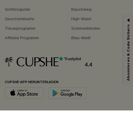
Größenguide
Bauchweg
Geschenkkarte
High-Waist
Abonnieren & Code Sichern
Treueprogramm
Sommerkleider
Affiliate Programm
Blau-Weiß
4.4
CUPSHE-APP HERUNTERLADEN
FOLGEN SIE UNS AUF