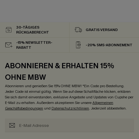
30-TÄGIGES
GRATIS VERSAND
RÜCKGABERECHT
-15% NEWSLETTER-
-20% SMS-ABONNEMENT
RABATT
ABONNIEREN & ERHALTEN 15%
OHNE MBW
Abonnieren und genießen Sie 15% OHNE MBW! *Ein Code pro Bestellung.
Jeder Code ist einmal gültig. Wenn Sie auf diese Schaltfläche klicken, erklären
Sie sich damit einverstanden, exklusive Angebote und Updates von Cupshe per
E-Mail zu erhalten. Außerdem akzeptieren Sie unsere
Allgemeinen
Geschäftsbedingungen
und
Datenschutzrichtlinien
. Jederzeit abbestellen.