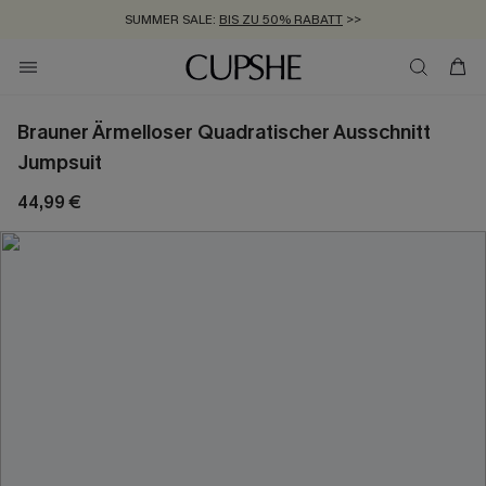
SUMMER SALE:
BIS ZU 50% RABATT
>>
ZUM NEWSLETTER:
KOSTENLOSER VERSAND AB 89 €
BIS ZU -20% EXTRA ERHALTEN
>>
>>
Brauner Ärmelloser Quadratischer Ausschnitt
Jumpsuit
44,99 €