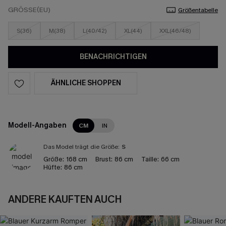
GRÖSSE(EU)
Größentabelle
S(36)
M(38)
L(40/42)
XL(44)
XXL(46/48)
BENACHRICHTIGEN
ÄHNLICHE SHOPPEN
Modell-Angaben
CM
IN
Das Model trägt die Größe:
S
Größe:
168 cm
Brust:
86 cm
Taille:
66 cm
Hüfte:
86 cm
ANDERE KAUFTEN AUCH