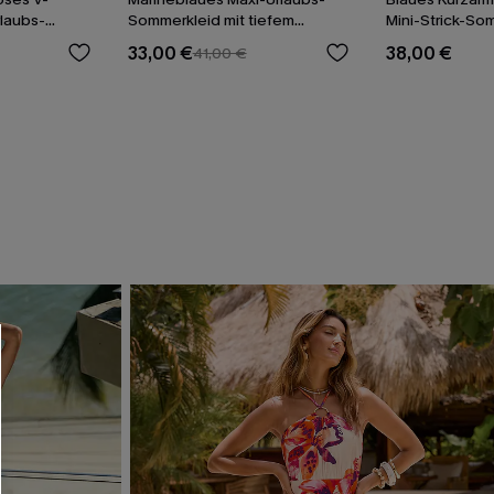
rlaubs-
Sommerkleid mit tiefem
Mini-Strick-So
Ausschnitt
33,00 €
38,00 €
41,00 €