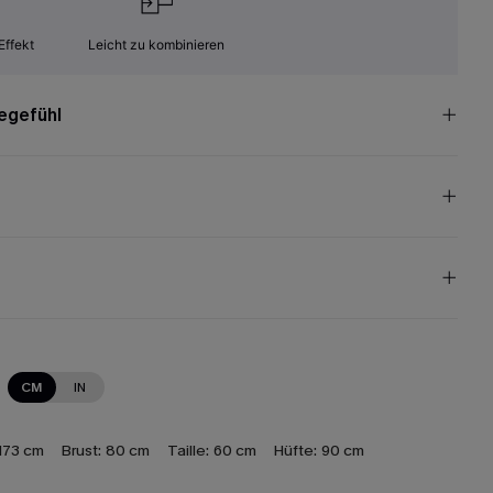
Effekt
Leicht zu kombinieren
egefühl
CM
IN
173 cm
Brust:
80 cm
Taille:
60 cm
Hüfte:
90 cm