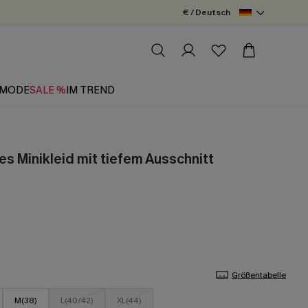
€ / Deutsch
MODE
SALE %
IM TREND
es Minikleid mit tiefem Ausschnitt
Größentabelle
M(38)
L(40/42)
XL(44)