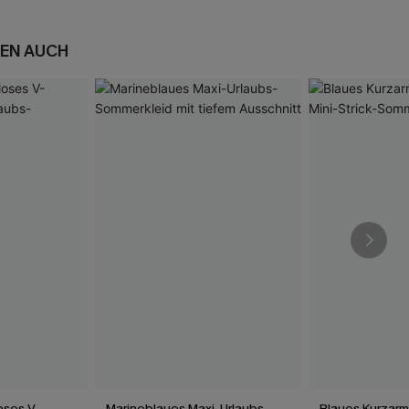
EN AUCH
oses V-
Marineblaues Maxi-Urlaubs-
Blaues Kurzarm