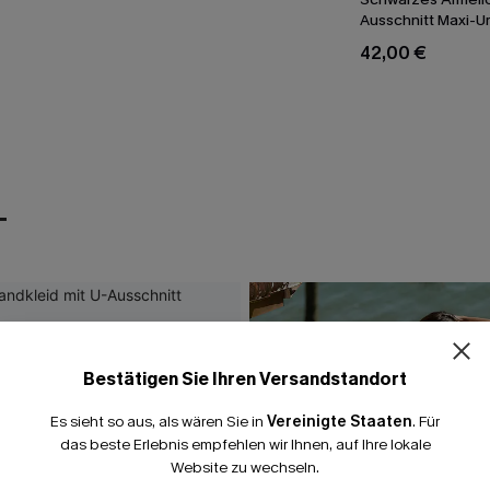
Ausschnitt Maxi-U
Sommerkleid
42,00 €
T
Bestätigen Sie Ihren Versandstandort
Es sieht so aus, als wären Sie in
Vereinigte Staaten
.
Für
das beste Erlebnis empfehlen wir Ihnen, auf Ihre lokale
Website zu wechseln.