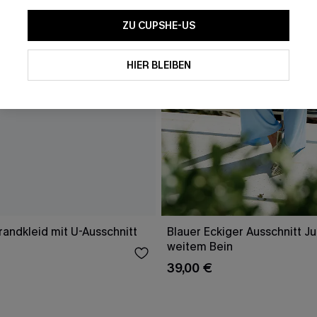
ZU CUPSHE-US
HIER BLEIBEN
randkleid mit U-Ausschnitt
Blauer Eckiger Ausschnitt J
weitem Bein
39,00 €