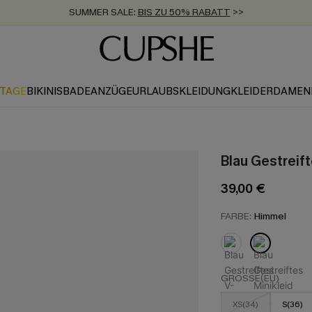
SUMMER SALE:
BIS ZU 50% RABATT
>>
ZUM NEWSLETTER:
KOSTENLOSER VERSAND AB 89 €
BIS ZU -20% EXTRA ERHALTEN
>>
>>
KTAGE
BIKINIS
BADEANZÜGE
URLAUBSKLEIDUNG
KLEIDER
DAMEN
Blau Gestreift
39,00 €
FARBE:
Himmel
GRÖSSE(EU)
XS(34)
S(36)