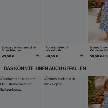
Schwarzes Kurzarm Mini-
Rotes Minikleid in
Blaues Ärmel
Strandkleid mit
Wickeloptik
Verziertes V-
Spitzenbesaz
Midi-Trägerkl
43,00 €
49,00 €
38,00 €
47,
DAS KÖNNTE IHNEN AUCH GEFALLEN