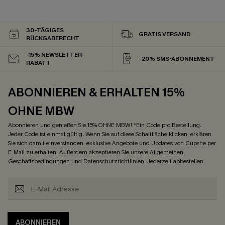
30-TÄGIGES
GRATIS VERSAND
RÜCKGABERECHT
-15% NEWSLETTER-
-20% SMS-ABONNEMENT
RABATT
ABONNIEREN & ERHALTEN 15%
OHNE MBW
Abonnieren und genießen Sie 15% OHNE MBW! *Ein Code pro Bestellung.
Jeder Code ist einmal gültig. Wenn Sie auf diese Schaltfläche klicken, erklären
Sie sich damit einverstanden, exklusive Angebote und Updates von Cupshe per
E-Mail zu erhalten. Außerdem akzeptieren Sie unsere
Allgemeinen
Geschäftsbedingungen
und
Datenschutzrichtlinien
. Jederzeit abbestellen.
ABONNIEREN