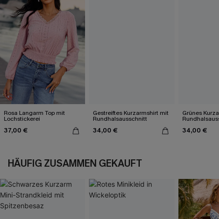
Rosa Langarm Top mit
Gestreiftes Kurzarmshirt mit
Grünes Kurza
Lochstickerei
Rundhalsausschnitt
Rundhalsauss
37,00 €
34,00 €
34,00 €
HÄUFIG ZUSAMMEN GEKAUFT