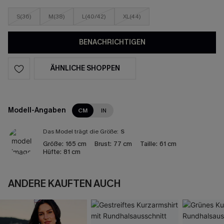
S(36)
M(38)
L(40/42)
XL(44)
BENACHRICHTIGEN
ÄHNLICHE SHOPPEN
Modell-Angaben
CM
IN
Das Model trägt die Größe:
S
Größe:
165 cm
Brust:
77 cm
Taille:
61 cm
Hüfte:
81 cm
ANDERE KAUFTEN AUCH