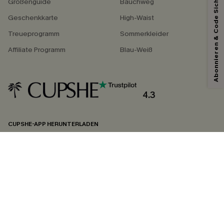
Abonnieren & Code Sichern
Größenguide
Bauchweg
Geschenkkarte
High-Waist
Treueprogramm
Sommerkleider
Affiliate Programm
Blau-Weiß
4.3
CUPSHE-APP HERUNTERLADEN
FOLGEN SIE UNS AUF