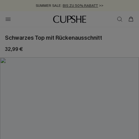
SUMMER SALE:
BIS ZU 50% RABATT
>>
ZUM NEWSLETTER:
KOSTENLOSER VERSAND AB 89 €
BIS ZU -20% EXTRA ERHALTEN
>>
>>
Schwarzes Top mit Rückenausschnitt
32,99 €