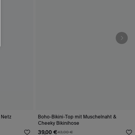
 Netz
Boho-Bikini-Top mit Muschelnaht &
Cheeky Bikinihose
39,00 €
43,00 €