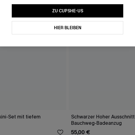
ZU CUPSHE-US
HIER BLEIBEN
ini-Set mit tiefem
Schwarzer Hoher Ausschnitt
Bauchweg-Badeanzug
55,00 €