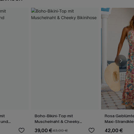
mit
Boho-Bikini-Top mit
Rosa Geblümte
 und
Muschelnaht & Cheeky
Maxi-Strandkle
Bikinihose
Ausschnitt
39,00 €
42,00 €
43,00 €