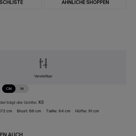
SCHLISTE
ÄHNLICHE SHOPPEN
Verstellbar
CM
IN
el trägt die Größe:
XS
172 cm
Brust:
86 cm
Taille:
64 cm
Hüfte:
91 cm
EN AUCH