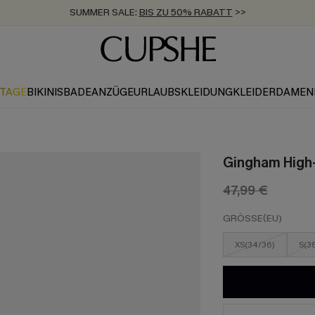
SUMMER SALE:
BIS ZU 50% RABATT
>>
ZUM NEWSLETTER:
KOSTENLOSER VERSAND AB 89 €
BIS ZU -20% EXTRA ERHALTEN
>>
>>
KTAGE
BIKINIS
BADEANZÜGE
URLAUBSKLEIDUNG
KLEIDER
DAMEN
Gingham High-
47,99 €
GRÖSSE(EU)
XS(34/36)
S(3