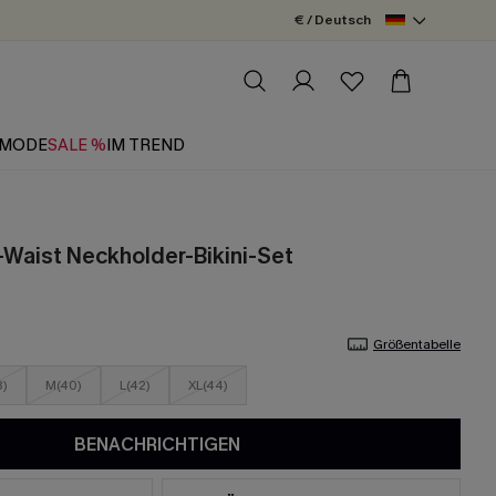
€ / Deutsch
MODE
SALE %
IM TREND
Waist Neckholder-Bikini-Set
Größentabelle
8)
M(40)
L(42)
XL(44)
BENACHRICHTIGEN