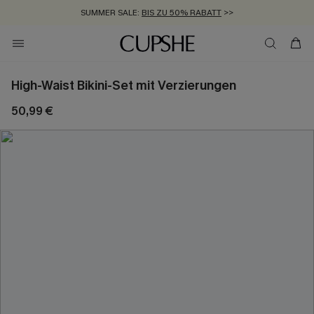
SUMMER SALE:
BIS ZU 50% RABATT
>>
ZUM NEWSLETTER:
KOSTENLOSER VERSAND AB 89 €
BIS ZU -20% EXTRA ERHALTEN
>>
>>
High-Waist Bikini-Set mit Verzierungen
50,99 €