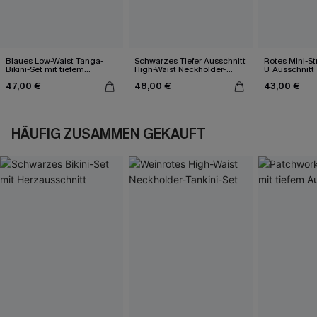
Blaues Low-Waist Tanga-
Schwarzes Tiefer Ausschnitt
Rotes Mini-St
Bikini-Set mit tiefem
High-Waist Neckholder-
U-Ausschnitt
Ausschnitt
Bikini-Set
47,00 €
48,00 €
43,00 €
HÄUFIG ZUSAMMEN GEKAUFT