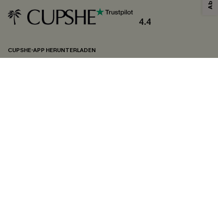
4.4
CUPSHE-APP HERUNTERLADEN
FOLGEN SIE UNS AUF
©2026 CUPSHE DEUTSCHLAND
Datenschutz
&
AGB
&
Zugänglichkeitserklärung
Cookie-Einstellungen