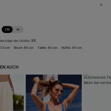
CM
IN
el trägt die Größe:
XS
173 cm
Brust:
85 cm
Taille:
60 cm
Hüfte:
90 cm
EN AUCH