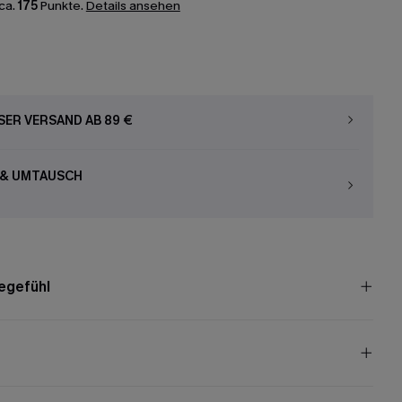
ca.
175
Punkte.
Details ansehen
ER VERSAND AB 89 €
 & UMTAUSCH
egefühl