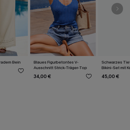
eradem Bein
Blaues Figurbetontes V-
Schwarzes Tief
Ausschnitt Strick-Träger-Top
Bikini-Set mit 
34,00 €
45,00 €