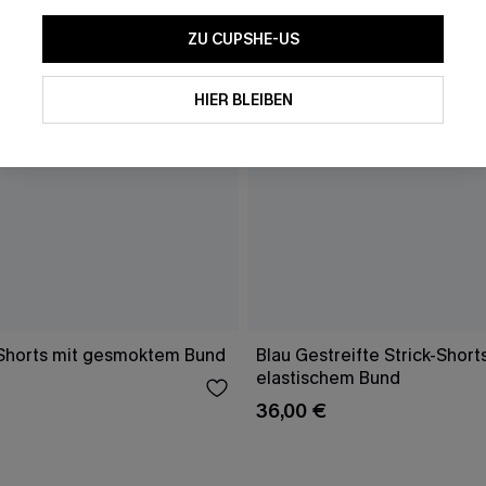
ZU CUPSHE-US
HIER BLEIBEN
Shorts mit gesmoktem Bund
Blau Gestreifte Strick-Short
elastischem Bund
36,00 €