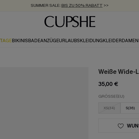
SUMMER SALE:
BIS ZU 50% RABATT
>>
ZUM NEWSLETTER:
KOSTENLOSER VERSAND AB 89 €
BIS ZU -20% EXTRA ERHALTEN
>>
>>
KTAGE
BIKINIS
BADEANZÜGE
URLAUBSKLEIDUNG
KLEIDER
DAMEN
Weiße Wide-L
35,00 €
GRÖSSE(EU)
XS(34)
S(36)
WUN