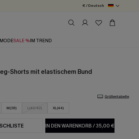
€ / Deutsch
MODE
SALE %
IM TREND
eg-Shorts mit elastischem Bund
Größentabelle
M(38)
L(40/42)
XL(44)
SCHLISTE
IN DEN WARENKORB
/
35,00 €