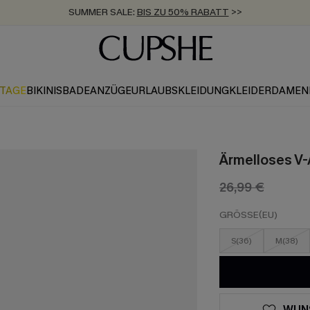
SUMMER SALE:
BIS ZU 50% RABATT
>>
ZUM NEWSLETTER:
KOSTENLOSER VERSAND AB 89 €
BIS ZU -20% EXTRA ERHALTEN
>>
>>
KTAGE
BIKINIS
BADEANZÜGE
URLAUBSKLEIDUNG
KLEIDER
DAMEN
Ärmelloses V-
26,99 €
GRÖSSE(EU)
S(36)
M(38)
WUN