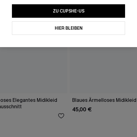
ZU CUPSHE-US
HIER BLEIBEN
oses Elegantes Midikleid
Blaues Ärmelloses Midikleid
ausschnitt
45,00 €