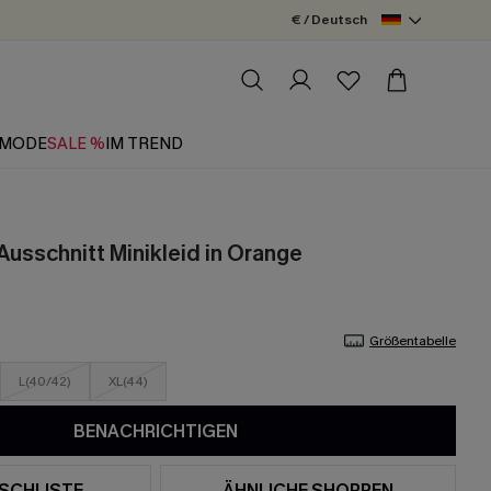
€ / Deutsch
MODE
SALE %
IM TREND
Ausschnitt Minikleid in Orange
Größentabelle
L(40/42)
XL(44)
BENACHRICHTIGEN
SCHLISTE
ÄHNLICHE SHOPPEN