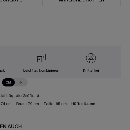
uck
Leicht zu kombinieren
Knitterfrei
CM
IN
el trägt die Größe:
S
174 cm
Brust:
79 cm
Taille:
65 cm
Hüfte:
94 cm
EN AUCH