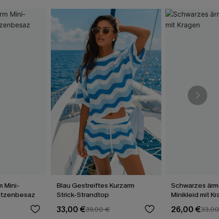
 Mini-
Blau Gestreiftes Kurzarm
Schwarzes ärm
pitzenbesaz
Strick-Strandtop
Minikleid mit K
33,00 €
26,00 €
39,00 €
33,00