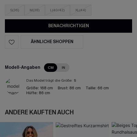
S(36)
M(38)
L(40/42)
XL(44)
BENACHRICHTIGEN
ÄHNLICHE SHOPPEN
Modell-Angaben
CM
IN
Das Model trägt die Größe:
S
Größe:
168 cm
Brust:
86 cm
Taille:
66 cm
Hüfte:
86 cm
ANDERE KAUFTEN AUCH