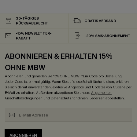
30-TÄGIGES
GRATIS VERSAND
RÜCKGABERECHT
-15% NEWSLETTER-
-20% SMS-ABONNEMENT
RABATT
ABONNIEREN & ERHALTEN 15%
OHNE MBW
Abonnieren und genießen Sie 15% OHNE MBW! *Ein Code pro Bestellung.
Jeder Code ist einmal gültig. Wenn Sie auf diese Schaltfläche klicken, erklären
Sie sich damit einverstanden, exklusive Angebote und Updates von Cupshe per
E-Mail zu erhalten. Außerdem akzeptieren Sie unsere
Allgemeinen
Geschäftsbedingungen
und
Datenschutzrichtlinien
. Jederzeit abbestellen.
ABONNIEREN