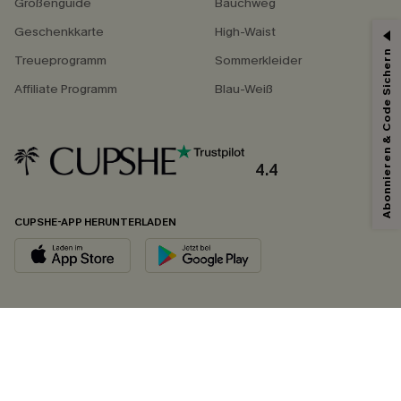
Größenguide
Bauchweg
Geschenkkarte
High-Waist
Abonnieren & Code Sichern
Treueprogramm
Sommerkleider
Affiliate Programm
Blau-Weiß
4.4
CUPSHE-APP HERUNTERLADEN
FOLGEN SIE UNS AUF