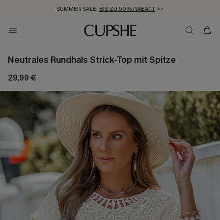
SUMMER SALE:
BIS ZU 50% RABATT
>>
ZUM NEWSLETTER:
KOSTENLOSER VERSAND AB 89 €
BIS ZU -20% EXTRA ERHALTEN
>>
>>
Neutrales Rundhals Strick-Top mit Spitze
29,99 €