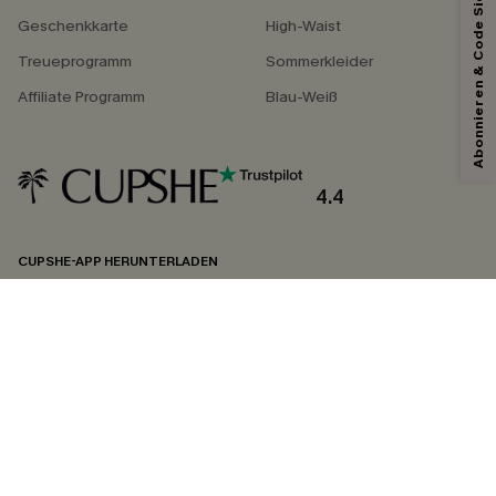
Abonnieren & Code Sichern
Geschenkkarte
High-Waist
Treueprogramm
Sommerkleider
Affiliate Programm
Blau-Weiß
4.4
CUPSHE-APP HERUNTERLADEN
FOLGEN SIE UNS AUF