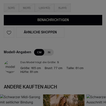
S(36)
M(38)
L(40/42)
XL(44)
BENACHRICHTIGEN
ÄHNLICHE SHOPPEN
Modell-Angaben
CM
IN
Das Model trägt die Größe:
S
Größe:
165 cm
Brust:
77 cm
Taille:
61 cm
Hüfte:
81 cm
ANDERE KAUFTEN AUCH