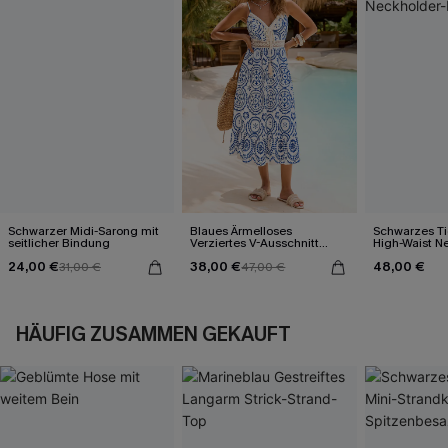
Schwarzer Midi-Sarong mit
Blaues Ärmelloses
Schwarzes Ti
seitlicher Bindung
Verziertes V-Ausschnitt
High-Waist N
Midi-Trägerkleid
Bikini-Set
24,00 €
38,00 €
48,00 €
31,00 €
47,00 €
HÄUFIG ZUSAMMEN GEKAUFT