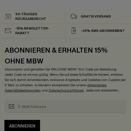
30-TÄGIGES
GRATIS VERSAND
RÜCKGABERECHT
-15% NEWSLETTER-
-20% SMS-ABONNEMENT
RABATT
ABONNIEREN & ERHALTEN 15%
OHNE MBW
Abonnieren und genießen Sie 15% OHNE MBW! *Ein Code pro Bestellung.
Jeder Code ist einmal gültig. Wenn Sie auf diese Schaltfläche klicken, erklären
Sie sich damit einverstanden, exklusive Angebote und Updates von Cupshe per
E-Mail zu erhalten. Außerdem akzeptieren Sie unsere
Allgemeinen
Geschäftsbedingungen
und
Datenschutzrichtlinien
. Jederzeit abbestellen.
ABONNIEREN