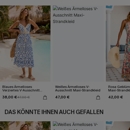
Blaues Ärmelloses
Weißes Ärmelloses V-
Rosa Geblümt
Verziertes V-Ausschnitt
Ausschnitt Maxi-Strandkleid
Maxi-Strandk
Midi-Trägerkleid
Ausschnitt
38,00 €
47,00 €
42,00 €
47,00 €
DAS KÖNNTE IHNEN AUCH GEFALLEN