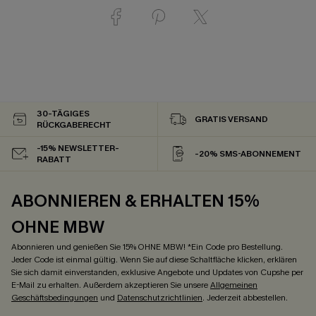
30-TÄGIGES
GRATIS VERSAND
RÜCKGABERECHT
-15% NEWSLETTER-
-20% SMS-ABONNEMENT
RABATT
ABONNIEREN & ERHALTEN 15%
OHNE MBW
Abonnieren und genießen Sie 15% OHNE MBW! *Ein Code pro Bestellung.
Jeder Code ist einmal gültig. Wenn Sie auf diese Schaltfläche klicken, erklären
Sie sich damit einverstanden, exklusive Angebote und Updates von Cupshe per
E-Mail zu erhalten. Außerdem akzeptieren Sie unsere
Allgemeinen
Geschäftsbedingungen
und
Datenschutzrichtlinien
. Jederzeit abbestellen.