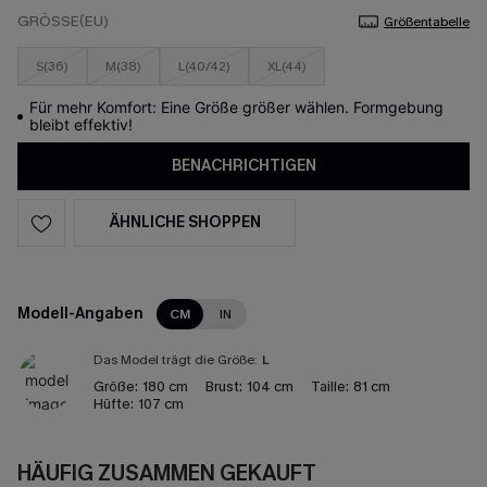
GRÖSSE(EU)
Größentabelle
S(36)
M(38)
L(40/42)
XL(44)
Für mehr Komfort: Eine Größe größer wählen. Formgebung
bleibt effektiv!
BENACHRICHTIGEN
ÄHNLICHE SHOPPEN
Modell-Angaben
CM
IN
Das Model trägt die Größe:
L
Größe:
180 cm
Brust:
104 cm
Taille:
81 cm
Hüfte:
107 cm
HÄUFIG ZUSAMMEN GEKAUFT