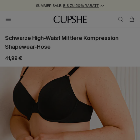
SUMMER SALE:
BIS ZU 50% RABATT
>>
ZUM NEWSLETTER:
KOSTENLOSER VERSAND AB 89 €
BIS ZU -20% EXTRA ERHALTEN
>>
>>
Schwarze High-Waist Mittlere Kompression
Shapewear-Hose
41,99 €