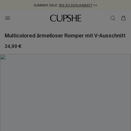
SUMMER SALE:
BIS ZU 50% RABATT
>>
ZUM NEWSLETTER:
KOSTENLOSER VERSAND AB 89 €
BIS ZU -20% EXTRA ERHALTEN
>>
>>
Multicolored ärmelloser Romper mit V-Ausschnitt
34,99 €