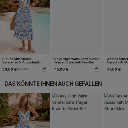
Blaues Ärmelloses
Navy High Waist Verstellbare
Weißes Ärmel
Verziertes V-Ausschnitt
Träger Bralette-Bikini-Set
Ausschnitt Ma
Midi-Trägerkleid
38,00 €
45,00 €
47,00 €
47,00 €
DAS KÖNNTE IHNEN AUCH GEFALLEN