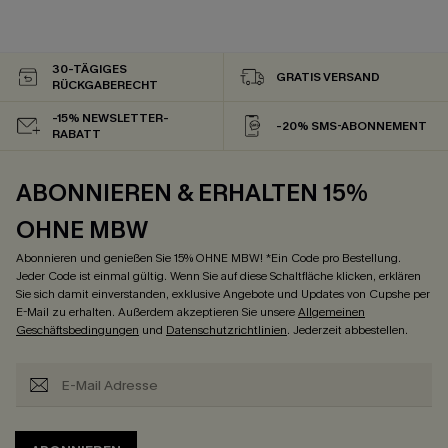
30-TÄGIGES
GRATIS VERSAND
RÜCKGABERECHT
-15% NEWSLETTER-
-20% SMS-ABONNEMENT
RABATT
ABONNIEREN & ERHALTEN 15%
OHNE MBW
Abonnieren und genießen Sie 15% OHNE MBW! *Ein Code pro Bestellung.
Jeder Code ist einmal gültig. Wenn Sie auf diese Schaltfläche klicken, erklären
Sie sich damit einverstanden, exklusive Angebote und Updates von Cupshe per
E-Mail zu erhalten. Außerdem akzeptieren Sie unsere
Allgemeinen
Geschäftsbedingungen
und
Datenschutzrichtlinien
. Jederzeit abbestellen.