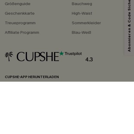
Abonnieren & Code Sichern
Größenguide
Bauchweg
Geschenkkarte
High-Waist
Treueprogramm
Sommerkleider
Affiliate Programm
Blau-Weiß
4.3
CUPSHE-APP HERUNTERLADEN
FOLGEN SIE UNS AUF