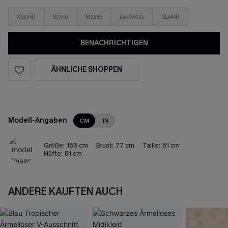
XS(34)
S(36)
M(38)
L(40/42)
XL(44)
BENACHRICHTIGEN
ÄHNLICHE SHOPPEN
Modell-Angaben
CM
IN
Größe:
165 cm
Brust:
77 cm
Taille:
61 cm
Hüfte:
81 cm
ANDERE KAUFTEN AUCH