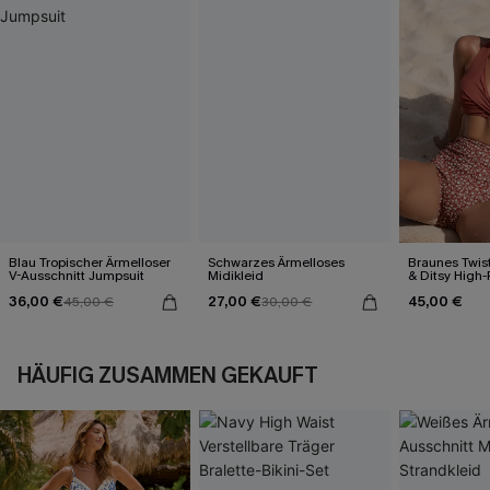
Blau Tropischer Ärmelloser
Schwarzes Ärmelloses
Braunes Twist
V-Ausschnitt Jumpsuit
Midikleid
& Ditsy High-
36,00 €
27,00 €
45,00 €
45,00 €
30,00 €
HÄUFIG ZUSAMMEN GEKAUFT