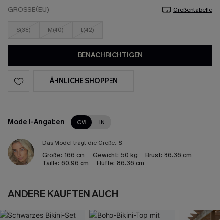
GRÖSSE(EU)
Größentabelle
S(38)
M(40)
L(42)
BENACHRICHTIGEN
ÄHNLICHE SHOPPEN
Modell-Angaben
CM
IN
Das Model trägt die Größe:
S
Größe:
166 cm
Gewicht:
50 kg
Brust:
86.36 cm
Taille:
60.96 cm
Hüfte:
86.36 cm
ANDERE KAUFTEN AUCH