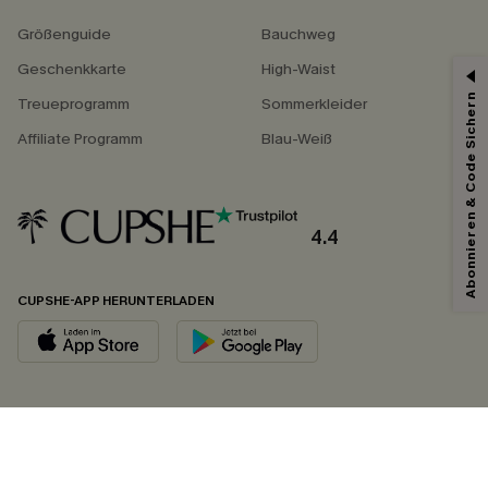
Größenguide
Bauchweg
Geschenkkarte
High-Waist
Abonnieren & Code Sichern
Treueprogramm
Sommerkleider
Affiliate Programm
Blau-Weiß
4.4
CUPSHE-APP HERUNTERLADEN
FOLGEN SIE UNS AUF