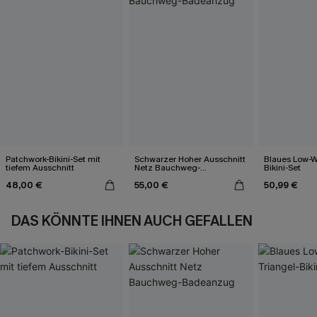
Patchwork-Bikini-Set mit
Schwarzer Hoher Ausschnitt
Blaues Low-Wa
tiefem Ausschnitt
Netz Bauchweg-
Bikini-Set
Badeanzug
48,00 €
55,00 €
50,99 €
DAS KÖNNTE IHNEN AUCH GEFALLEN