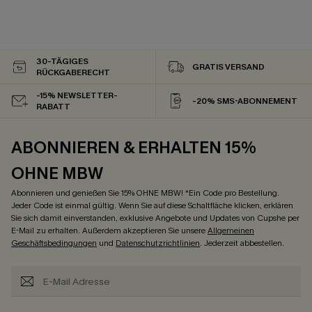
30-TÄGIGES
GRATIS VERSAND
RÜCKGABERECHT
-15% NEWSLETTER-
-20% SMS-ABONNEMENT
RABATT
ABONNIEREN & ERHALTEN 15%
OHNE MBW
Abonnieren und genießen Sie 15% OHNE MBW! *Ein Code pro Bestellung.
Jeder Code ist einmal gültig. Wenn Sie auf diese Schaltfläche klicken, erklären
Sie sich damit einverstanden, exklusive Angebote und Updates von Cupshe per
E-Mail zu erhalten. Außerdem akzeptieren Sie unsere
Allgemeinen
Geschäftsbedingungen
und
Datenschutzrichtlinien
. Jederzeit abbestellen.