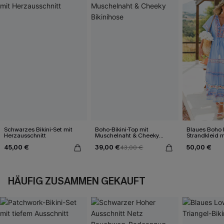
Schwarzes Bikini-Set mit
Boho-Bikini-Top mit
Blaues Boho 
Herzausschnitt
Muschelnaht & Cheeky
Strandkleid 
Bikinihose
45,00 €
39,00 €
50,00 €
43,00 €
HÄUFIG ZUSAMMEN GEKAUFT