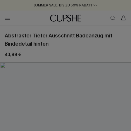
SUMMER SALE:
BIS ZU 50% RABATT
>>
ZUM NEWSLETTER:
KOSTENLOSER VERSAND AB 89 €
BIS ZU -20% EXTRA ERHALTEN
>>
>>
Abstrakter Tiefer Ausschnitt Badeanzug mit
Bindedetail hinten
43,99 €