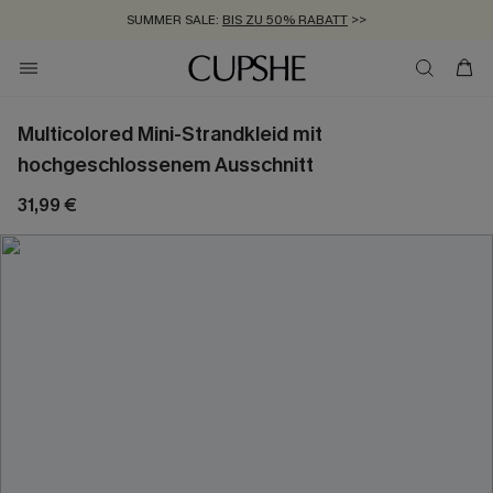
SUMMER SALE:
BIS ZU 50% RABATT
>>
ZUM NEWSLETTER:
KOSTENLOSER VERSAND AB 89 €
BIS ZU -20% EXTRA ERHALTEN
>>
>>
Multicolored Mini-Strandkleid mit
hochgeschlossenem Ausschnitt
31,99 €