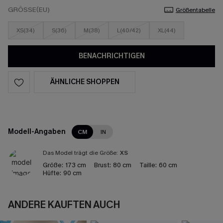
GRÖSSE(EU)
Größentabelle
XS(34)
S(36)
M(38)
L(40/42)
XL(44)
BENACHRICHTIGEN
ÄHNLICHE SHOPPEN
Modell-Angaben
CM
IN
Das Model trägt die Größe:
XS
Größe:
173 cm
Brust:
80 cm
Taille:
60 cm
Hüfte:
90 cm
ANDERE KAUFTEN AUCH