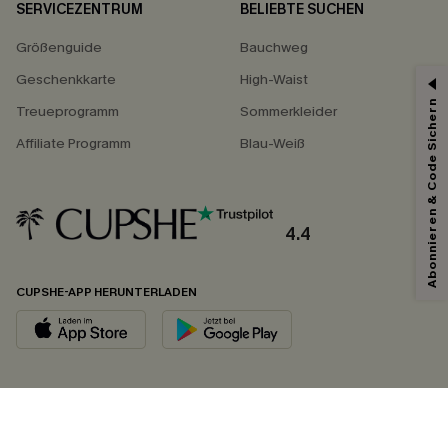
SERVICEZENTRUM
BELIEBTE SUCHEN
Größenguide
Bauchweg
Geschenkkarte
High-Waist
Abonnieren & Code Sichern
Treueprogramm
Sommerkleider
Affiliate Programm
Blau-Weiß
4.4
CUPSHE-APP HERUNTERLADEN
FOLGEN SIE UNS AUF