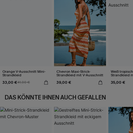
Orange V-Ausschnitt Mini-
Chevron Maxi-Strick-
Weiß tropisch
Strandkleid
Strandkleid mit V-Ausschnitt
Strandkleid m
33,00 €
39,00 €
35,00 €
41,00 €
DAS KÖNNTE IHNEN AUCH GEFALLEN