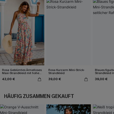
Rosa Geblümtes Ärmelloses
Rosa Kurzarm Mini-Strick-
Blaues figurb
Maxi-Strandkleid mit hohem
Strandkleid
Strandkleid mi
Ausschnitt
Raffung
42,00 €
39,00 €
39,00 €
HÄUFIG ZUSAMMEN GEKAUFT