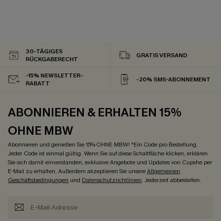
30-TÄGIGES
GRATIS VERSAND
RÜCKGABERECHT
-15% NEWSLETTER-
-20% SMS-ABONNEMENT
RABATT
ABONNIEREN & ERHALTEN 15%
OHNE MBW
Abonnieren und genießen Sie 15% OHNE MBW! *Ein Code pro Bestellung.
Jeder Code ist einmal gültig. Wenn Sie auf diese Schaltfläche klicken, erklären
Sie sich damit einverstanden, exklusive Angebote und Updates von Cupshe per
E-Mail zu erhalten. Außerdem akzeptieren Sie unsere
Allgemeinen
Geschäftsbedingungen
und
Datenschutzrichtlinien
. Jederzeit abbestellen.